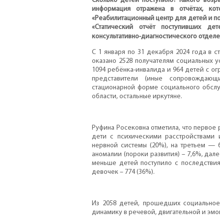
Сколько детей поступило? Какого возр
информация отражена в отчётах, ко
«Реабилитационный центр для детей и п
«Статический отчёт поступивших д
консультативно-диагностического отдел
С 1 января по 31 декабря 2024 года в 
оказано 2528 получателям социальных у
1094 ребёнка-инвалида и 964 детей с о
представители (иные сопровождающ
стационарной форме социального обслу
области, остальные иркутяне.
Руфина Росековна отметила, что первое
дети с психическими расстройствами 
нервной системы (20%), на третьем — 
аномалии (пороки развития) – 7,6%, дале
меньше детей поступило с последствия
девочек – 774 (36%).
Из 2058 детей, прошедших социальное
динамику в речевой, двигательной и эм