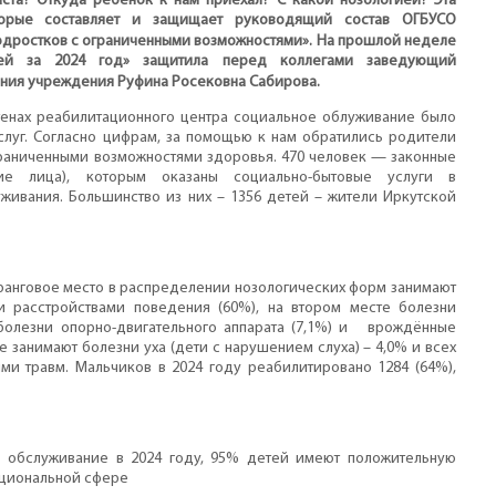
аста? Откуда ребёнок к нам приехал? С какой нозологией? Эта
торые составляет и защищает руководящий состав ОГБУСО
одростков с ограниченными возможностями». На прошлой неделе
етей за 2024 год» защитила перед коллегами заведующий
ения учреждения Руфина Росековна Сабирова.
стенах реабилитационного центра социальное облуживание было
слуг. Согласно цифрам, за помощью к нам обратились родители
граниченными возможностями здоровья. 470 человек — законные
ие лица), которым оказаны социально-бытовые услуги в
живания. Большинство из них – 1356 детей – жители Иркутской
 ранговое место в распределении нозологических форм занимают
и расстройствами поведения (60%), на втором месте болезни
болезни опорно-двигательного аппарата (7,1%) и врождённые
е занимают болезни уха (дети с нарушением слуха) – 4,0% и всех
ми травм. Мальчиков в 2024 году реабилитировано 1284 (64%),
 обслуживание в 2024 году, 95% детей имеют положительную
оциональной сфере