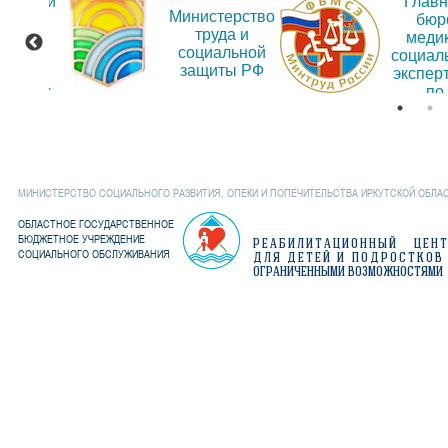
альный
Глав
Министерство
т для
бюр
труда и
ещения
меди
социальной
рмации
социал
защиты РФ
об
экспер
дениях
по
Иркут
обла
МИНИСТЕРСТВО СОЦИАЛЬНОГО РАЗВИТИЯ, ОПЕКИ И ПОПЕЧИТЕЛЬСТВА ИРКУТСКОЙ ОБЛА
ОБЛАСТНОЕ ГОСУДАРСТВЕННОЕ
БЮДЖЕТНОЕ УЧРЕЖДЕНИЕ
РЕАБИЛИТАЦИОННЫЙ ЦЕН
СОЦИАЛЬНОГО ОБСЛУЖИВАНИЯ
ДЛЯ ДЕТЕЙ И ПОДРОСТКОВ
ОГРАНИЧЕННЫМИ ВОЗМОЖНОСТЯМИ