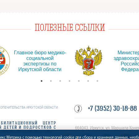
ПОЛЕЗНЫЕ ССЫЛКИ
Главное бюро медико-
Министе
социальной
здравоохр
экспертизы по
Россий
Иркутской области
Федера
+7 (3952) 30-18-88
ПОПЕЧИТЕЛЬСТВА ИРКУТСКОЙ ОБЛАСТИ
АБИЛИТАЦИОННЫЙ ЦЕНТР
664043, Иркутск, ул. Маршала Коне
Я ДЕТЕЙ И ПОДРОСТКОВ С
АНИЧЕННЫМИ ВОЗМОЖНОСТЯМИ
декс Метрика с помощью технологий cookie для сбора и хранения данных, нео