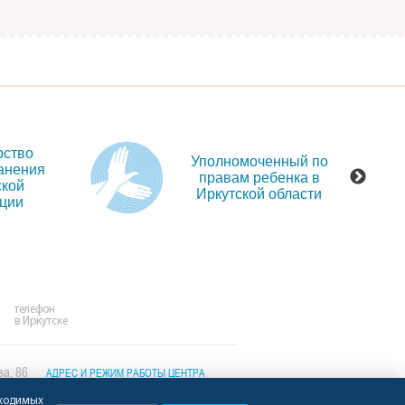
рство
Уполномоченный по
анения
правам ребенка в
ской
Иркутской области
ции
телефон
в Иркутске
ва, 86
АДРЕС И РЕЖИМ РАБОТЫ ЦЕНТРА
бходимых