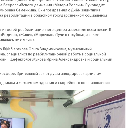
еабилитационном центре «Шелеховский» коллеги нашего РЦ,
е Всероссийского движения «Матери России». Руководит
мировна Семейкина. Они поздравили с Днём защитника
 на реабилитации в областном государственном социальном
т и гостей реабилитационного центра известные всем песни. В
Родина», «Живи», «Морячка», «Тучи в голубом», а также
налась не с меча!».
по ЛФК Черткова Ольга Владимировна, музыкальный
на, специалист по реабилитационной работе в социальной
ович, дефектолог Жукова Ирина Александровна и социальный
мосфере. Зрительный зал от души аплодировал артистам.
аздником и желаем им здравия и скорейшего восстановления!