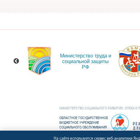
 сайт
Министерство труда и
ения
социальной защиты
и об
РФ
иях
МИНИСТЕРСТВО СОЦИАЛЬНОГО РАЗВИТИЯ, ОПЕКИ И 
ОБЛАСТНОЕ ГОСУДАРСТВЕННОЕ
БЮДЖЕТНОЕ УЧРЕЖДЕНИЕ
РЕ
СОЦИАЛЬНОГО ОБСЛУЖИВАНИЯ
ДЛ
ОГР
На сайте используется сервис веб-аналитики Ян