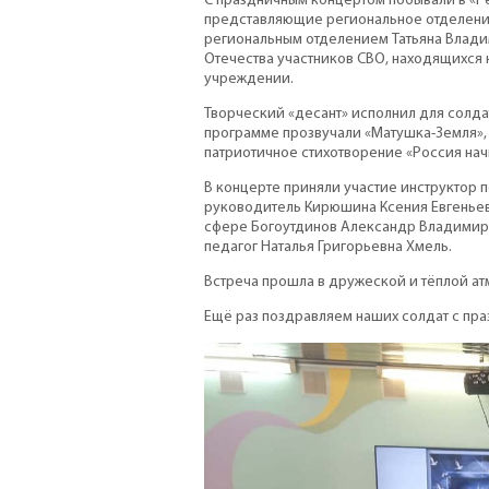
С праздничным концертом побывали в «Р
представляющие региональное отделени
региональным отделением Татьяна Влади
Отечества участников СВО, находящихся
учреждении.
Творческий «десант» исполнил для солда
программе прозвучали «Матушка-Земля», «
патриотичное стихотворение «Россия начи
В концерте приняли участие инструктор 
руководитель Кирюшина Ксения Евгеньев
сфере Богоутдинов Александр Владимир
педагог Наталья Григорьевна Хмель.
Встреча прошла в дружеской и тёплой ат
Ещё раз поздравляем наших солдат с пр