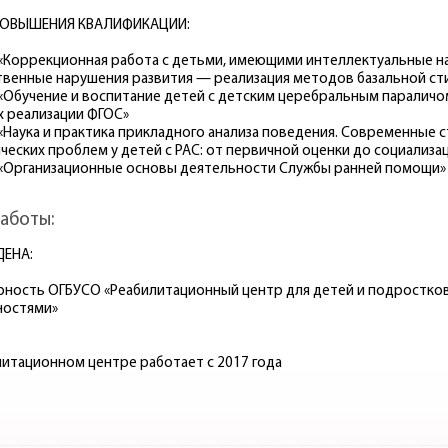
ПОВЫШЕНИЯ КВАЛИФИКАЦИИ:
 - «Коррекционная работа с детьми, имеющими интеллектуальные 
венные нарушения развития — реализация методов базальной ст
 - «Обучение и воспитание детей с детским церебральным параличо
х реализации ФГОС»
- «Наука и практика прикладного анализа поведения. Современные 
ческих проблем у детей с РАС: от первичной оценки до социализа
 - «Организационные основы деятельности Службы ранней помощи»
аботы:
ДЕНА:
рность ОГБУСО «Реабилитационный центр для детей и подростко
ностями»
литационном центре работает с 2017 года