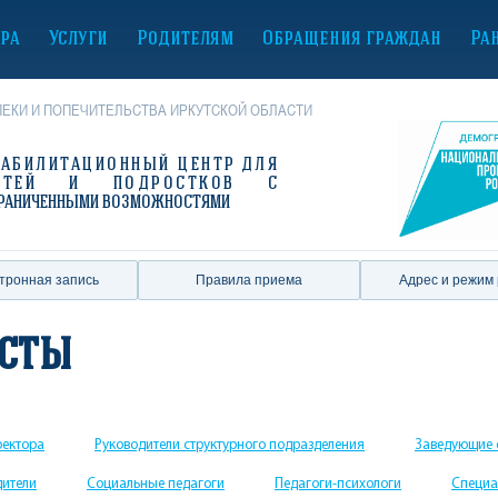
ура
Услуги
Родителям
Обращения граждан
Ра
ЕКИ И ПОПЕЧИТЕЛЬСТВА ИРКУТСКОЙ ОБЛАСТИ
ЕАБИЛИТАЦИОННЫЙ ЦЕНТР
ДЛЯ
ЕТЕЙ И ПОДРОСТКОВ С
РАНИЧЕННЫМИ ВОЗМОЖНОСТЯМИ
тронная запись
Правила приема
Адрес и режим
исты
ректора
Руководители структурного подразделения
Заведующие 
дители
Социальные педагоги
Педагоги-психологи
Специа