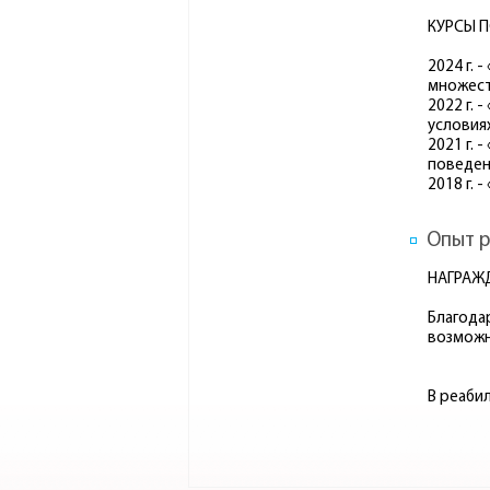
КУРСЫ 
2024 г.
множест
2022 г.
условия
2021 г. 
поведен
2018 г.
Опыт р
НАГРАЖ
Благода
возмож
В реаби