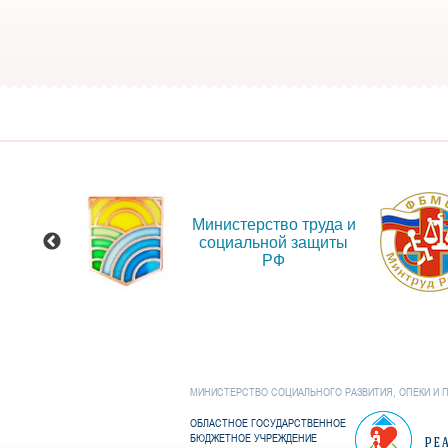
 сайт
Министерство труда и
ения
социальной защиты
и об
РФ
иях
МИНИСТЕРСТВО СОЦИАЛЬНОГО РАЗВИТИЯ, ОПЕКИ И 
ОБЛАСТНОЕ ГОСУДАРСТВЕННОЕ
БЮДЖЕТНОЕ УЧРЕЖДЕНИЕ
РЕ