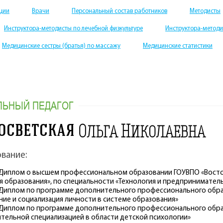
ации
Врачи
Персональный состав работников
Методисты
Инструктора-методисты по лечебной физкультуре
Инструктора-методи
Медицинские сестры (братья) по массажу
Медицинские статистики
ЛЬНЫЙ ПЕДАГОГ
осветская
Ольга Николаевна
вание:
 - Диплом о высшем профессиональном образовании ГОУВПО «Вост
я образования», по специальности «Технология и предпринимател
 - Диплом по программе дополнительного профессионального обра
ние и социализация личности в системе образования»
 - Диплом по программе дополнительного профессионального обра
тельной специализацией в области детской психологии»