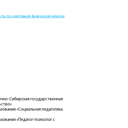
сты по адаптивной физической культуре
очно-Сибирская государственная
ьство»
зования «Социальная педагогика.
зования «Педагог-психолог с