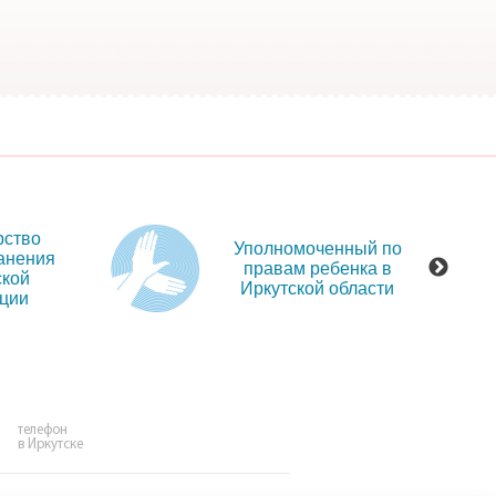
рство
Уполномоченный по
анения
правам ребенка в
ской
Иркутской области
ции
телефон
в Иркутске