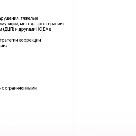
нарушения, тяжелые
имуляции, метода эрготерапии»
м (ДЦП) и другими НОДА в
стратегии коррекции
ции»
в с ограниченными