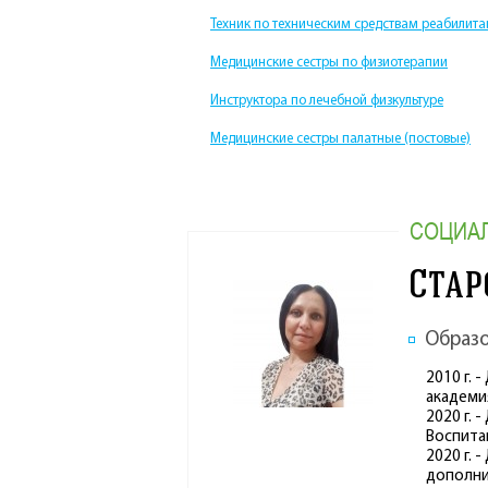
Техник по техническим средствам реабилит
Медицинские сестры по физиотерапии
Инструктора по лечебной физкультуре
Медицинские сестры палатные (постовые)
СОЦИА
Стар
Образо
2010 г.
академи
2020 г.
Воспита
2020 г.
дополни