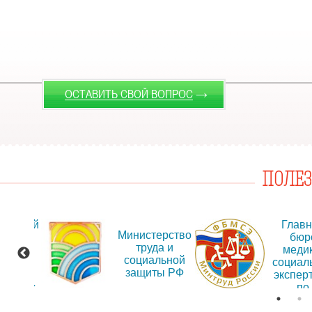
→
ОСТАВИТЬ СВОЙ ВОПРОС
ПОЛЕ
альный
Глав
Министерство
т для
бюр
труда и
ещения
меди
социальной
рмации
социал
защиты РФ
об
экспер
дениях
по
Иркут