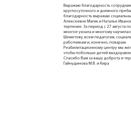
Выражаю благодарность сотрудни
круглосуточного и дневного пребы
благодарность выражаю социальны
Алексеевне Магик и Наталье Иванов
терпение. За период с 27 августа п
многое узнала и многому научилас
Шеметову, всем педагогам, социа
работникам и, конечно, поварам.
Реабилитационному центру мы жел
чтобы побольше детей выздоравли
Спасибо Вам за вашу доброту и тер
Гайнудинова М.В. и Кира