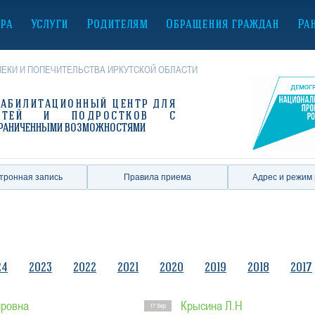
ура
Услуги
Родителям
Обращения граждан
Ра
ЕКИ И ПОПЕЧИТЕЛЬСТВА ИРКУТСКОЙ ОБЛАСТИ
ЕАБИЛИТАЦИОННЫЙ ЦЕНТР
ДЛЯ
ЕТЕЙ И ПОДРОСТКОВ С
РАНИЧЕННЫМИ ВОЗМОЖНОСТЯМИ
тронная запись
Правила приема
Адрес и режим
24
2023
2022
2021
2020
2019
2018
2017
ировна
Крысина Л.Н
17 Sep