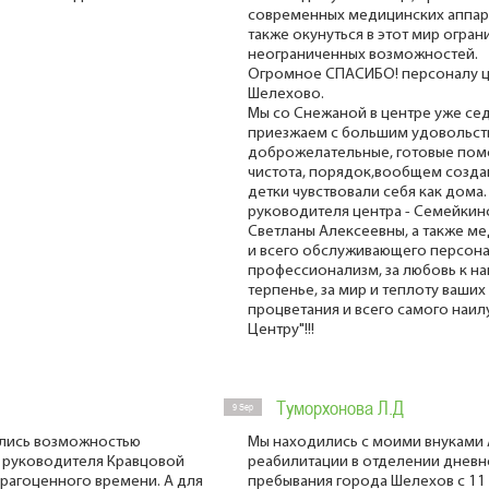
современных медицинских аппара
также окунуться в этот мир огран
неограниченных возможностей.
Огромное СПАСИБО! персоналу це
Шелехово.
Мы со Снежаной в центре уже сед
приезжаем с большим удовольстви
доброжелательные, готовые помо
чистота, порядок,вообщем создан
детки чувствовали себя как дома.
руководителя центра - Семейкиной
Светланы Алексеевны, а также м
и всего обслуживающего персона
профессионализм, за любовь к н
терпенье, за мир и теплоту ваших 
процветания и всего самого наи
Центру"!!!
Туморхонова Л.Д
9 Sep
ались возможностью
Мы находились с моими внуками 
о руководителя Кравцовой
реабилитации в отделении дневн
рагоценного времени. А для
пребывания города Шелехов с 11 п