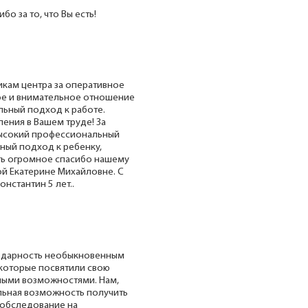
бо за то, что Вы есть!
кам центра за оперативное
ое и внимательное отношение
льный подход к работе.
ения в Вашем труде! За
высокий профессиональный
ьный подход к ребенку,
ать огромное спасибо нашему
й Екатерине Михайловне. С
нстантин 5 лет..
годарность необыкновенным
которые посвятили свою
нными возможностями. Нам,
льная возможность получить
обследование на