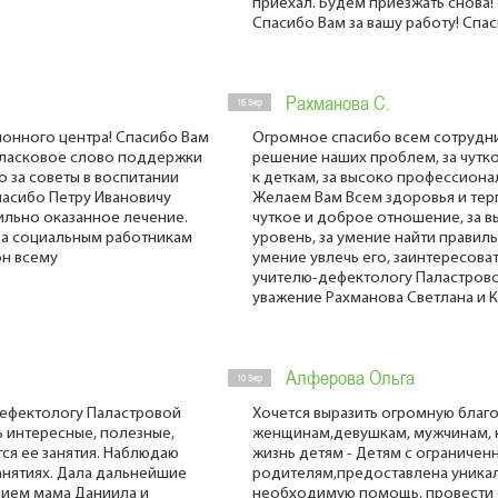
приехал. Будем приезжать снова!
Спасибо Вам за вашу работу! Спаси
Рахманова С.
16 Sep
онного центра! Спасибо Вам
Огромное спасибо всем сотрудни
е, ласковое слово поддержки
решение наших проблем, за чутк
о за советы в воспитании
к деткам, за высоко профессиона
пасибо Петру Ивановичу
Желаем Вам Всем здоровья и терп
ильно оказанное лечение.
чуткое и доброе отношение, за 
, а социальным работникам
уровень, за умение найти правил
он всему
умение увлечь его, заинтересов
учителю-дефектологу Паластрово
уважение Рахманова Светлана и Ко
Алферова Ольга
10 Sep
ефектологу Паластровой
Хочется выразить огромную бла
нь интересные, полезные,
женщинам,девушкам, мужчинам, 
тся ее занятия. Наблюдаю
жизнь детям - Детям с ограниче
анятиях. Дала дальнейшие
родителям,предоставлена уника
нием мама Даниила и
необходимую помощь, провести 