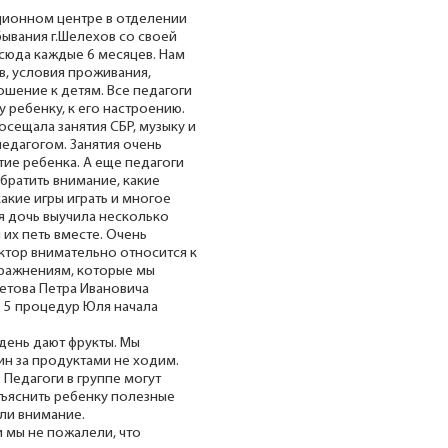
ационном центре в отделении
ывания г.Шелехов со своей
сюда каждые 6 месяцев. Нам
в, условия проживания,
ошение к детям. Все педагоги
 ребенку, к его настроению.
сещала занятия СБР, музыку и
педагогом. Занятия очень
тие ребенка. А еще педагоги
братить внимание, какие
акие игры играть и многое
оя дочь выучила несколько
 их петь вместе. Очень
ктор внимательно относится к
пражнениям, которые мы
етова Петра Ивановича
е 5 процедур Юля начала
день дают фрукты. Мы
ин за продуктами не ходим.
. Педагоги в группе могут
бъяснить ребенку полезные
ли внимание.
 мы не пожалели, что