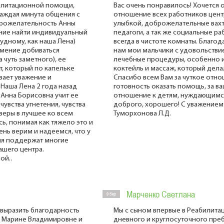
илитационной помощи,
Вас очень понравилось! Хочется
каждая минута общения с
отношение всех работников центра
брожелательность Анны
улыбкой, доброжелательные вахт
ние найти индивидуальный
педагоги, а так же социальные р
удному, как наша Лена)
всегда в чистоте комнаты. Благо
умение добиваться
нам мои мальчики с удовольствие
 чуть заметного), ее
лечебные процедуры, особенно 
т, который по капельке
коктейль и массаж, который дел
вает уважение и
Спасибо всем Вам за чуткое отно
Наша Лена 2 года назад
готовность оказать помощь, за в
 Анна Борисовна учит ее
отношение к детям, нуждающимся
т чувства угнетения, чувства
доброго, хорошего! С уважением
 веры в лучшее ко всем
Туморхонова Л.Д.
ь, понимая как тяжело это и
ень верим и надеемся, что у
ня поддержат многие
вашего центра.
ой..
Марченко Светлана
9 Sep
 выразить благодарность
Мы с сыном впервые в Реабилита
 Марине Владимировне и
дневного и круглосуточного пре