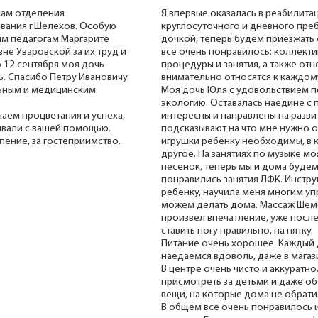
кам отделения
Я впервые оказалась в реабилит
вания г.Шелехов. Особую
круглосуточного и дневного преб
м педагогам Маргарите
дочкой, теперь будем приезжать 
не Уваровской за их труд и
все очень понравилось: коллекти
о 12 сентября моя дочь
процедуры и занятия, а также отн
ь. Спасибо Петру Ивановичу
внимательно относятся к каждому
льным и медицинским
Моя дочь Юля с удовольствием по
экологию. Оставалась наедине с 
аем процветания и успеха,
интересны и направлены на разви
вали с вашей помощью.
подсказывают на что мне нужно о
пение, за гостеприимство.
игрушки ребенку необходимы, в к
другое. На занятиях по музыке м
песенок, теперь мы и дома будем
понравились занятия ЛФК. Инстру
ребенку, научила меня многим у
можем делать дома. Массаж Шем
произвел впечатление, уже посл
ставить ногу правильно, на пятку.
Питание очень хорошее. Каждый 
наедаемся вдоволь, даже в магаз
В центре очень чисто и аккуратно
присмотреть за детьми и даже о
вещи, на которые дома не обрати
В общем все очень понравилось и