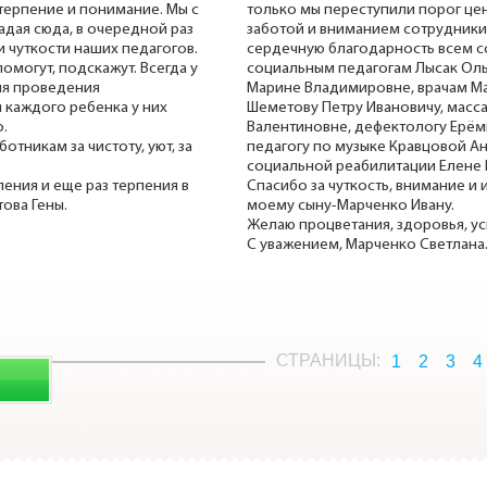
 терпение и понимание. Мы с
только мы переступили порог цен
адая сюда, в очередной раз
заботой и вниманием сотрудник
 чуткости наших педагогов.
сердечную благодарность всем с
омогут, подскажут. Всегда у
социальным педагогам Лысак Ол
для проведения
Марине Владимировне, врачам М
 каждого ребенка у них
Шеметову Петру Ивановичу, масс
.
Валентиновне, дефектологу Ерём
тникам за чистоту, уют, за
педагогу по музыке Кравцовой Ан
социальной реабилитации Елене 
ения и еще раз терпения в
Спасибо за чуткость, внимание и
ова Гены.
моему сыну-Марченко Ивану.
Желаю процветания, здоровья, ус
С уважением, Марченко Светлана
СТРАНИЦЫ:
1
2
3
4