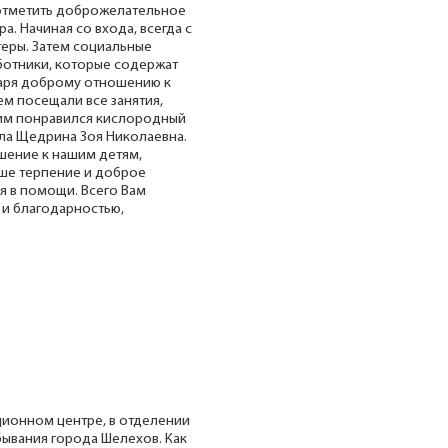
 отметить доброжелательное
. Начиная со входа, всегда с
еры. Затем социальные
аботники, которые содержат
даря доброму отношению к
м посещали все занятия,
им понравился кислородный
ала Щедрина Зоя Николаевна.
шение к нашим детям,
аше терпение и доброе
 в помощи. Всего Вам
 и благодарностью,
ционном центре, в отделении
бывания города Шелехов. Как