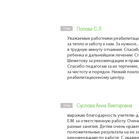
Попова С.Л.
17 Sep
Уважаемые работники реабилитаци
за тепло и заботу к нам. За нужно
в трудную минуту отчаяния. Спасиб
ребенка и дальнейшем лечении. С
Шеметову за рекомендации и прав
Спасибо педагогам за их терпение
за чистоту и порядок. Низкий покл
реабилитационному центру.
Суслова Анна Викторовна
16 Sep
выражаю благодарность учителю-д
Е.М. за ответственную работу. Оче
разные занятия. Детям очень нравя
положительные результаты на ее з
рекомендации по работе. С уваже