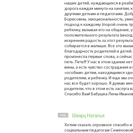
наших детей, нуждающихся в реаб
дорога каждая минута на занятии, 
другими детьми и педагогами. До
Борисовны, эмоциональность, уме
подход к каждому (порой очень тр
ребенку, вызывая его на общение, 
положительного результата (иногда
искренняя радость за этот результа
собирается в малыше. Все это вызы
благодарность родителей и детей. 
произнесла первые слова, а сейчас
петь. Петь!!! У нас в этом здании не
вины, а есть чувство сострадания и
«особым» детям, находящимся здес
родителям, и ребенку. И еще мы оч
нас все будет хорошо. Я думаю ме
родители, что в этом есть заслуга 
Спасибо Вам! Бабушка Лены Иванов
Шварц Наталья
9 Sep
Хотим сказать огромное спасибо и
социальным педагогам Семёновой