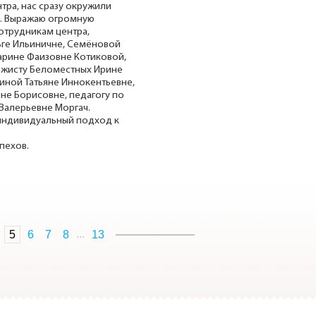
тра, нас сразу окружили
и. Выражаю огромную
отрудникам центра,
ьге Ильиничне, Семёновой
арине Фаизовне Котиковой,
ажисту Беломестных Ирине
иной Татьяне Иннокентьевне,
не Борисовне, педагогу по
Валерьевне Моргач.
 индивидуальный подход к
пехов.
.
...
5
6
7
8
13