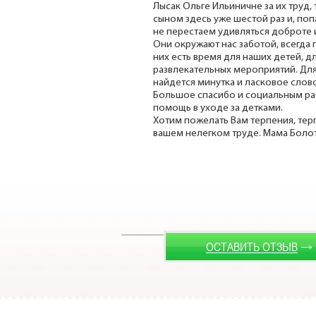
Лысак Ольге Ильиничне за их труд,
сыном здесь уже шестой раз и, поп
не перестаем удивляться доброте и
Они окружают нас заботой, всегда п
них есть время для наших детей, 
развлекательных мероприятий. Для
найдется минутка и ласковое слово
Большое спасибо и социальным рабо
помощь в уходе за детками.
Хотим пожелать Вам терпения, терп
вашем нелегком труде. Мама Болот
→
ОСТАВИТЬ ОТЗЫВ