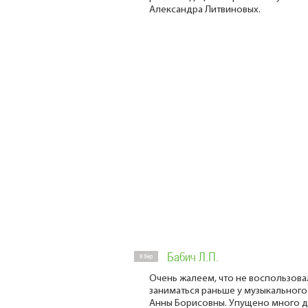
Александра Литвиновых.
Бабич Л.П.
9 Sep
Очень жалеем, что не воспользов
заниматься раньше у музыкальног
Анны Борисовны. Упущено много д