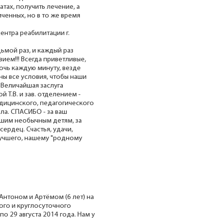
тах, получить лечение, а
иченных, но в то же время
нтра реабилитации г.
ьмой раз, и каждый раз
ем!!! Всегда приветливые,
чь каждую минуту, везде
ы все условия, чтобы наши
 Величайшая заслуга
 Т.В. и зав. отделением -
едицинского, педагогического
ла. СПАСИБО - за ваш
ашим необычным детям, за
сердец. Счастья, удачи,
лучшего, нашему "родному
Антоном и Артёмом (6 лет) на
ого и круглосуточного
о 29 августа 2014 года. Нам у