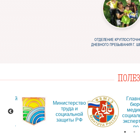
ОТДЕЛЕНИЕ КРУГЛОСУТОЧН
ДНЕВНОГО ПРЕБЫВАНИЯ Г. 
ПОЛЕ
альный
Глав
Министерство
т для
бюр
труда и
ещения
меди
социальной
рмации
социал
защиты РФ
об
экспер
дениях
по
Иркут
обла