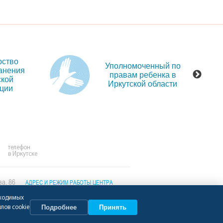
рство
Уполномоченный по
анения
правам ребенка в
ской
Иркутской области
ции
телефон
в Иркутске
ва, 86
АДРЕС И РЕЖИМ РАБОТЫ ЦЕНТРА
бходимых
Подробнее
Принять
лов cookie