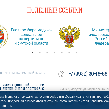
ПОЛЕЗНЫЕ ССЫЛКИ
Главное бюро медико-
Министе
социальной
здравоохр
экспертизы по
Россий
Иркутской области
Федера
+7 (3952) 30-18-88
ПОПЕЧИТЕЛЬСТВА ИРКУТСКОЙ ОБЛАСТИ
АБИЛИТАЦИОННЫЙ ЦЕНТР
664043, Иркутск, ул. Маршала Коне
Я ДЕТЕЙ И ПОДРОСТКОВ С
АНИЧЕННЫМИ ВОЗМОЖНОСТЯМИ
декс Метрика с помощью технологий cookie для сбора и хранения данных, нео
телей. Продолжая пользоваться сайтом, вы соглашаетесь с использованием фай
 данных.