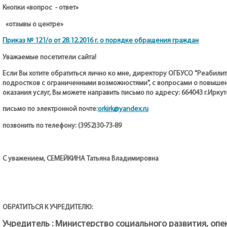
Кнопки «вопрос - ответ»
«отзывы о центре»
Приказ № 121/о от 28.12.2016 г. о порядке обращения граждан
Уважаемые посетители сайта!
Если Вы хотите обратиться лично ко мне, директору ОГБУСО "Реабили
подростков с ограниченными возможностями", с вопросами о повышен
оказания услуг, Вы можете направить письмо по адресу:
664043 г.Иркут
orkirk@yandex.ru
письмо по электронной почте:
позвонить по телефону: (3952)30-73-89
С уважением, СЕМЕЙКИНА Татьяна Владимировна
ОБРАТИТЬСЯ К УЧРЕДИТЕЛЮ:
Учредитель : Министерство социального развития, опе