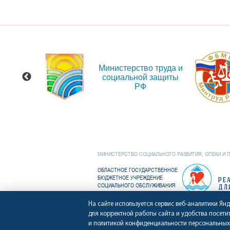
 сайт
Министерство труда и
ения
социальной защиты
и об
РФ
иях
МИНИСТЕРСТВО СОЦИАЛЬНОГО РАЗВИТИЯ, ОПЕКИ И 
ОБЛАСТНОЕ ГОСУДАРСТВЕННОЕ
БЮДЖЕТНОЕ УЧРЕЖДЕНИЕ
РЕ
СОЦИАЛЬНОГО ОБСЛУЖИВАНИЯ
ДЛ
ОГР
На сайте используется сервис веб-аналитики Ян
для корректной работы сайта и удобства посети
и политикой конфиденциальности персональных