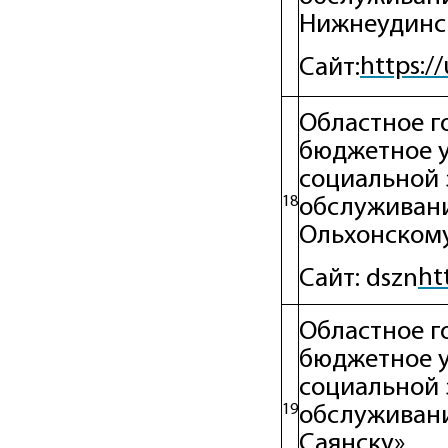
Нижнеудинс
https:/
Сайт:
Областное г
бюджетное 
социальной 
18
обслуживани
Ольхонском
ht
Сайт: dszn
Областное г
бюджетное 
социальной 
19
обслуживани
Саянску»