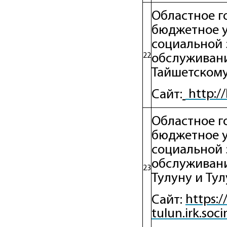
Областное г
бюджетное 
социальной 
22
обслуживани
Тайшетскому
http://
Сайт:
Областное г
бюджетное 
социальной 
обслуживани
23
Тулуну и Ту
https:/
Сайт:
tulun.irk.soc