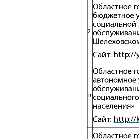
Областное г
бюджетное 
социальной 
9
обслуживани
Шелеховско
http:/
Сайт:
Областное г
автономное 
обслуживан
10
социального
населения»
http://
Сайт:
Областное г