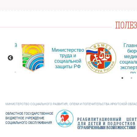
ПОЛЕ
альный
Глав
Министерство
т для
бюр
труда и
ещения
меди
социальной
рмации
социал
защиты РФ
об
экспер
дениях
по
Иркут
обла
МИНИСТЕРСТВО СОЦИАЛЬНОГО РАЗВИТИЯ, ОПЕКИ И ПОПЕЧИТЕЛЬСТВА ИРКУТСКОЙ ОБЛА
ОБЛАСТНОЕ ГОСУДАРСТВЕННОЕ
БЮДЖЕТНОЕ УЧРЕЖДЕНИЕ
РЕАБИЛИТАЦИОННЫЙ ЦЕН
СОЦИАЛЬНОГО ОБСЛУЖИВАНИЯ
ДЛЯ ДЕТЕЙ И ПОДРОСТКОВ
ОГРАНИЧЕННЫМИ ВОЗМОЖНОСТЯМИ