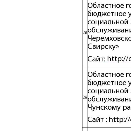
Областное г
бюджетное 
социальной 
обслуживани
28
Черемховско
Свирску»
http://
Сайт:
Областное г
бюджетное 
социальной 
29
обслуживани
Чунскому ра
Сайт : http: