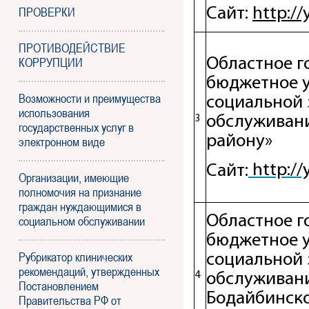
ПРОВЕРКИ
http:/
Сайт:
ПРОТИВОДЕЙСТВИЕ
КОРРУПЦИИ
Областное г
бюджетное 
Возможности и преимущества
социальной 
использования
3
обслуживани
государственных услуг в
району»
электронном виде
http://
Сайт:
Организации, имеющие
полномочия на признание
граждан нуждающимися в
Областное г
социальном обслуживании
бюджетное 
Рубрикатор клинических
социальной 
рекомендаций, утвержденных
4
обслуживани
Постановлением
Бодайбинск
Правительства РФ от