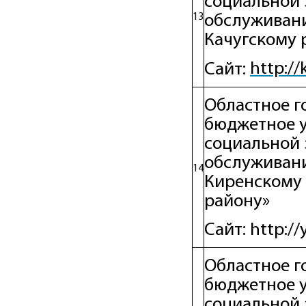
социальной 
13
обслуживан
Качугскому 
http://
Сайт:
Областное г
бюджетное 
социальной 
обслуживани
14
Киренскому 
рaйону»
Сайт: http:/
Областное г
бюджетное 
социальной 