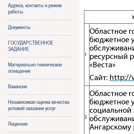
Адреса, контакты и режим
работы
Документы
Областное г
бюджетное 
ГОСУДАРСТВЕННОЕ
обслуживан
ЗАДАНИЕ
1
ресурсный 
Материально-техническое
«Веста»
оснащение
http://
Сайт:
Вакансии
Областное г
бюджетное 
Независимая оценка качества
условий оказания услуг
социальной 
2
обслуживани
Лицензии
Ангарскому 