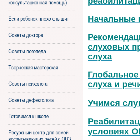
реабилитац
консультационная помощь)
Начальные 
Если ребенок плохо слышит
Советы доктора
Рекомендац
слуховых п
Советы логопеда
слуха
Творческая мастерская
Глобальное 
слуха и реч
Советы психолога
Советы дефектолога
Учимся слу
Готовимся к школе
Реабилитац
условиях 
Ресурсный центр для семей
воспитывающих детей с ОВЗ