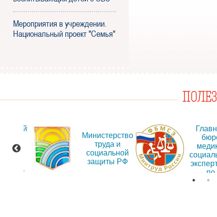
Мероприятия в учреждении.
Национальный проект "Семья"
ПОЛЕ
альный
Глав
Министерство
т для
бюр
труда и
ещения
меди
социальной
рмации
социал
защиты РФ
об
экспер
дениях
по
Иркут
обла