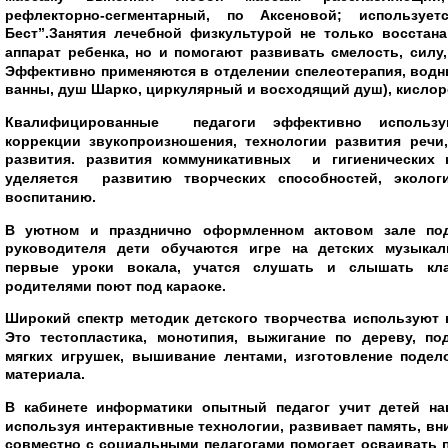
рефлекторно-сегментарный, по Аксеновой; использует
Бест”.Занятия лечебной физкультурой не только восстан
аппарат ребенка, но и помогают развивать смелость, силу
Эффективно применяются в отделении спелеотерапия, вод
ванны, душ Шарко, циркулярный и восходящий душ), кислор
Квалифицированные педагоги эффективно использу
коррекции звукопроизношения, технологии развития речи
развития. развития коммуникативных и гигиенических
уделяется развитию творческих способностей, эколог
воспитанию.
В уютном и празднично оформленном актовом зале под
руководителя дети обучаются игре на детских музыкал
первые уроки вокала, учатся слушать и слышать кла
родителями поют под караоке.
Широкий спектр методик детского творчества используют 
Это тестопластика, монотипия, выжигание по дереву, по
мягких игрушек, вышивание лентами, изготовление подел
материала.
В кабинете информатики опытный педагог учит детей на
используя интерактивные технологии, развивает память, в
совместно с социальными педагогами помогает осваивать п