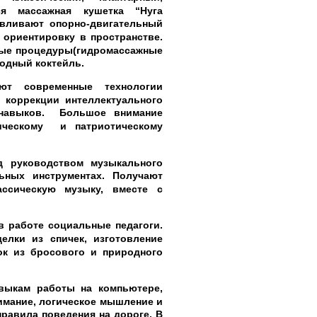
ся массажная кушетка “Нуга
авливают опорно-двигательный
, ориентировку в пространстве.
ные процедуры(гидромассажные
одный коктейль.
ют современные технологии
, коррекции интеллектуального
 навыков. Большое внимание
ическому и патриотическому
 руководством музыкального
ьных инструментах. Получают
ссическую музыку, вместе с
в работе социальные педагоги.
делки из спичек, изготовление
ок из бросового и природного
выкам работы на компьютере,
нимание, логическое мышление и
равила поведения на дороге. В