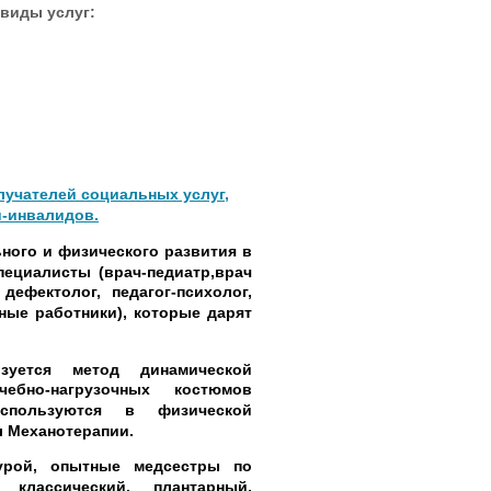
виды услуг:
лучателей социальных услуг,
й-инвалидов.
ьного и физического развития в
пециалисты (врач-педиатр,врач
дефектолог, педагог-психолог,
ные работники), которые дарят
уется метод динамической
ебно-нагрузочных костюмов
используются в физической
л Механотерапии.
урой, опытные медсестры по
классический, плантарный,