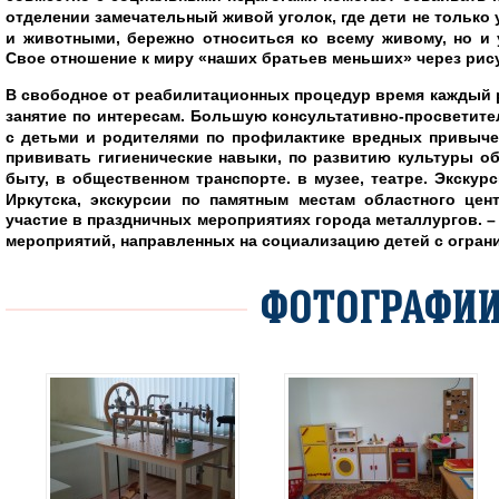
отделении замечательный живой уголок, где дети не только 
и животными, бережно относиться ко всему живому, но и
Свое отношение к миру «наших братьев меньших» через рису
В свободное от реабилитационных процедур время каждый р
занятие по интересам. Большую консультативно-просветите
с детьми и родителями по профилактике вредных привыче
прививать гигиенические навыки, по развитию культуры о
быту, в общественном транспорте. в музее, театре. Экску
Иркутска, экскурсии по памятным местам областного цент
участие в праздничных мероприятиях города металлургов. –
мероприятий, направленных на социализацию детей с огра
ФОТОГРАФИ