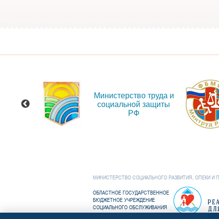
 сайт
Министерство труда и
ения
социальной защиты
и об
РФ
иях
МИНИСТЕРСТВО СОЦИАЛЬНОГО РАЗВИТИЯ, ОПЕКИ И 
ОБЛАСТНОЕ ГОСУДАРСТВЕННОЕ
БЮДЖЕТНОЕ УЧРЕЖДЕНИЕ
РЕ
СОЦИАЛЬНОГО ОБСЛУЖИВАНИЯ
ДЛ
ОГР