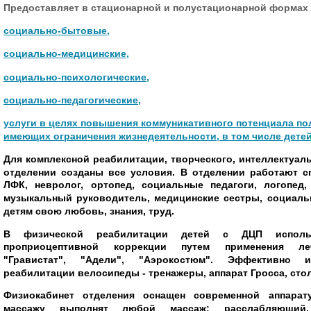
Предоставляет в стационарной и полустационарной формах 
социально-бытовые,
социально-медицинские,
социально-психологические,
социально-педагогические,
услуги в целях повышения коммуникативного потенциала по
имеющих ограничения жизнедеятельности, в том числе дете
Для комплексной реабилитации, творческого, интеллектуал
отделении созданы все условия. В отделении работают с
ЛФК, невролог, ортопед, социальные педагоги, логопед, 
музыкальный руководитель, медицинские сестры, социаль
детям свою любовь, знания, труд.
В физической реабилитации детей с ДЦП использ
проприоцептивной коррекции путем применения леч
"Гравистат", "Адели", "Аэрокостюм". Эффективно 
реабилитации велосипеды - тренажеры, аппарат Гросса, сто
Физиокабинет отделения оснащен современной аппарат
массажу выполнят любой массаж: расслабляющий, 