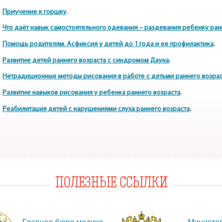
Приучение к горшку
.
Что даёт навык самостоятельного одевания – раздевания ребенку ран
Помощь родителям. Асфиксия у детей до 1 года и ее профилактика
.
Развитие детей раннего возраста с синдромом Дауна
.
Нетрадиционные методы рисования в работе с детьми раннего возрас
Развитие навыков рисования у ребенка раннего возраста
.
Реабилитация детей с нарушениями слуха раннего возраста
.
ПОЛЕЗНЫЕ ССЫЛКИ