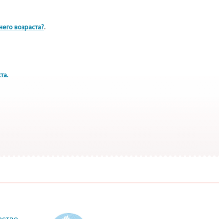
него возраста?
.
та.