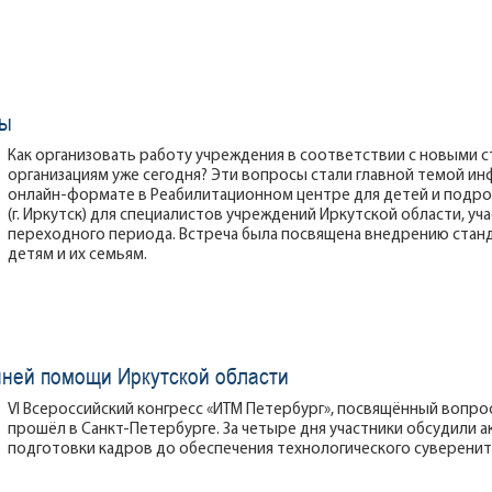
ты
Как организовать работу учреждения в соответствии с новыми 
организациям уже сегодня? Эти вопросы стали главной темой и
онлайн-формате в Реабилитационном центре для детей и подр
(г. Иркутск) для специалистов учреждений Иркутской области, уч
переходного периода. Встреча была посвящена внедрению станд
детям и их семьям.
ней помощи Иркутской области
VI Всероссийский конгресс «ИТМ Петербург», посвящённый вопр
прошёл в Санкт-Петербурге. За четыре дня участники обсудили 
подготовки кадров до обеспечения технологического суверенит