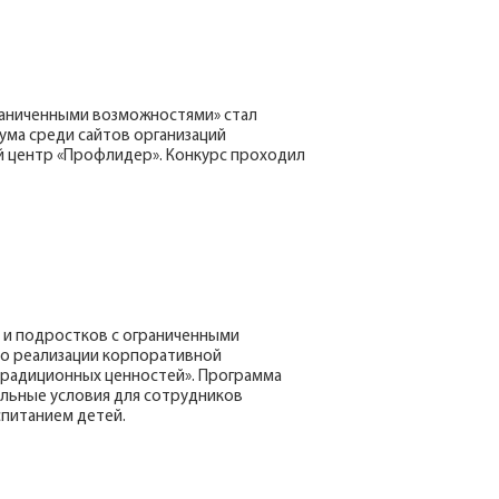
раниченными возможностями» стал
ума среди сайтов организаций
й центр «Профлидер». Конкурс проходил
й и подростков с ограниченными
по реализации корпоративной
традиционных ценностей». Программа
тельные условия для сотрудников
питанием детей.