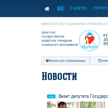
О центре
Структ
МИНИСТЕРСТВО СОЦИАЛЬНОГО РАЗВИТИЯ, ОП
ОБЛАСТНОЕ
Р
ГОСУДАРСТВЕННОЕ
Д
БЮДЖЕТНОЕ УЧРЕЖДЕНИЕ
ОГ
СОЦИАЛЬНОГО ОБСЛУЖИВАНИЯ
Версия для слабовидящих
Элек
Новости
Визит депутата Госуда
6 Aug