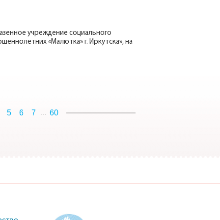
казенное учреждение социального
еннолетних «Малютка» г. Иркутска», на
...
5
6
7
60