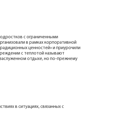
подростков с ограниченными
 организовали в рамках корпоративной
традиционных ценностей» и приурочили
учреждении с теплотой называют
а заслуженном отдыхе, но по-прежнему
виях в ситуациях, связанных с