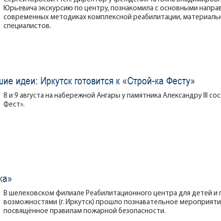
Юрьевича экскурсию по центру, познакомила с основными направ
современных методиках комплексной реабилитации, материаль
специалистов.
е идеи: Иркутск готовится к «Строй-ка Фесту»
8 и 9 августа на набережной Ангары у памятника Александру III 
Фест».
ка»
В шелеховском филиале Реабилитационного центра для детей и
возможностями (г. Иркутск) прошло познавательное мероприятие
посвящённое правилам пожарной безопасности.