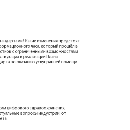
стандартами? Какие изменения предстоят
нформационного часа, который прошёл в
остков с ограниченными возможностями
аствующих в реализации Плана
арта по оказанию услуг ранней помощи
осам цифрового здравоохранения,
актуальные вопросы индустрии: от
ета.