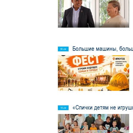
Большие машины, больши
30 Jul
«Спички детям не игруш
15 Jul