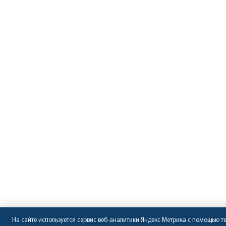
На сайте используется сервис веб-аналитики Яндекс Метрика с помощью т