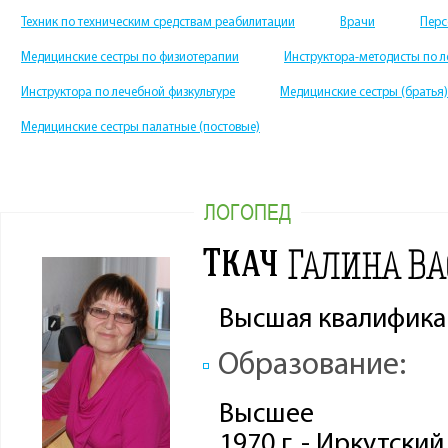
Техник по техническим средствам реабилитации
Врачи
Перс
Медицинские сестры по физиотерапии
Инструктора-методисты по л
Инструктора по лечебной физкультуре
Медицинские сестры (братья
Медицинские сестры палатные (постовые)
ЛОГОПЕД
Ткач
Галина Ва
Высшая квалифика
Образование:
Высшее
1970 г. - Иркутск