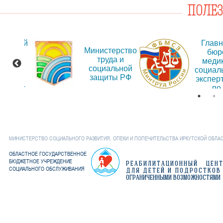
ПОЛЕ
альный
Глав
Министерство
т для
бюр
труда и
ещения
меди
социальной
рмации
социал
защиты РФ
об
экспер
дениях
по
Иркут
обла
МИНИСТЕРСТВО СОЦИАЛЬНОГО РАЗВИТИЯ, ОПЕКИ И ПОПЕЧИТЕЛЬСТВА ИРКУТСКОЙ ОБЛА
ОБЛАСТНОЕ ГОСУДАРСТВЕННОЕ
БЮДЖЕТНОЕ УЧРЕЖДЕНИЕ
РЕАБИЛИТАЦИОННЫЙ ЦЕН
СОЦИАЛЬНОГО ОБСЛУЖИВАНИЯ
ДЛЯ ДЕТЕЙ И ПОДРОСТКОВ
ОГРАНИЧЕННЫМИ ВОЗМОЖНОСТЯМИ