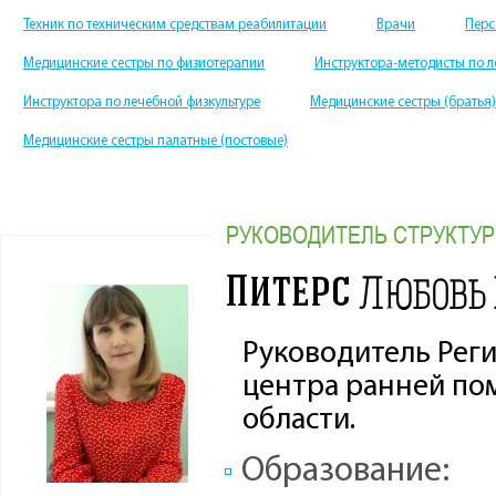
Техник по техническим средствам реабилитации
Врачи
Перс
Медицинские сестры по физиотерапии
Инструктора-методисты по л
Инструктора по лечебной физкультуре
Медицинские сестры (братья
Медицинские сестры палатные (постовые)
РУКОВОДИТЕЛЬ СТРУКТУ
Питерс
Любовь
Руководитель Рег
центра ранней пом
области.
Образование: