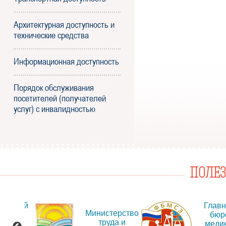
Архитектурная доступность и
технические средства
Информационная доступность
Порядок обслуживания
посетителей (получателей
услуг) с инвалидностью
ПОЛЕ
альный
Глав
Министерство
т для
бюр
труда и
ещения
меди