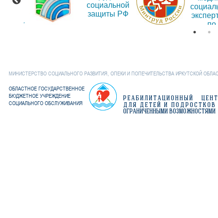
социальной
рмации
социал
защиты РФ
об
экспер
дениях
по
Иркут
обла
МИНИСТЕРСТВО СОЦИАЛЬНОГО РАЗВИТИЯ, ОПЕКИ И ПОПЕЧИТЕЛЬСТВА ИРКУТСКОЙ ОБЛА
ОБЛАСТНОЕ ГОСУДАРСТВЕННОЕ
БЮДЖЕТНОЕ УЧРЕЖДЕНИЕ
РЕАБИЛИТАЦИОННЫЙ ЦЕН
СОЦИАЛЬНОГО ОБСЛУЖИВАНИЯ
ДЛЯ ДЕТЕЙ И ПОДРОСТКОВ
ОГРАНИЧЕННЫМИ ВОЗМОЖНОСТЯМИ