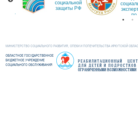
социальной
рмации
социал
защиты РФ
об
экспер
дениях
по
Иркут
обла
МИНИСТЕРСТВО СОЦИАЛЬНОГО РАЗВИТИЯ, ОПЕКИ И ПОПЕЧИТЕЛЬСТВА ИРКУТСКОЙ ОБЛА
ОБЛАСТНОЕ ГОСУДАРСТВЕННОЕ
БЮДЖЕТНОЕ УЧРЕЖДЕНИЕ
РЕАБИЛИТАЦИОННЫЙ ЦЕН
СОЦИАЛЬНОГО ОБСЛУЖИВАНИЯ
ДЛЯ ДЕТЕЙ И ПОДРОСТКОВ
ОГРАНИЧЕННЫМИ ВОЗМОЖНОСТЯМИ