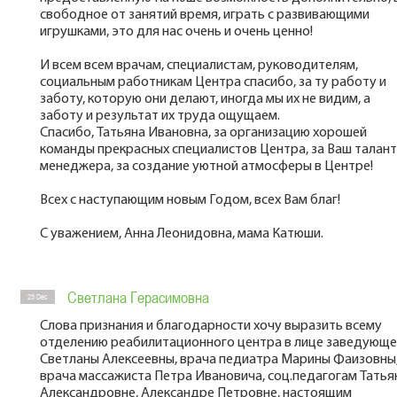
свободное от занятий время, играть с развивающими
игрушками, это для нас очень и очень ценно!
И всем всем врачам, специалистам, руководителям,
социальным работникам Центра спасибо, за ту работу и
заботу, которую они делают, иногда мы их не видим, а
заботу и результат их труда ощущаем.
Спасибо, Татьяна Ивановна, за организацию хорошей
команды прекрасных специалистов Центра, за Ваш талант
менеджера, за создание уютной атмосферы в Центре!
Всех с наступающим новым Годом, всех Вам благ!
С уважением, Анна Леонидовна, мама Катюши.
Светлана Герасимовна
23 Dec
Слова признания и благодарности хочу выразить всему
отделению реабилитационного центра в лице заведующ
Светланы Алексеевны, врача педиатра Марины Фаизовны
врача массажиста Петра Ивановича, соц.педагогам Татья
Александровне, Александре Петровне, настоящим