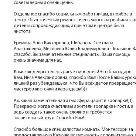
советы верны и очень ценны.
Отдельное спасибо социальным работникам, в ноябре в
центре был точечный ремонт, очень много на реабилитац
детей и сопровождающих, и при этом в центре была
чистота!
Ерёмина Анна Викторовна, Шибанова Светлана
Анатольевна, Метляева Юлия Владимировна - Большое В
спасибо, Вы замечательные специалисты, Ваша помощь
очень значима для нас.
Какие шедевры теперь рисует моя дочь! Это благодаря
Вам, Инга Александровна, спасибо Вам! После Ваших урок
лишний раз убеждаешься , что Вы всех деток превращает
мастеров кисточки и карандаша!)))
Ах, какая замечательная атмосфера царит в зоопарке!)))
Прекрасно, когда счастливы и жители зоопарка и гости, а
ведь создать такое очень сложно и требуется
значительный труд. Спасибо Вам!
Спасибо большое специалистам комнаты Монтессори за
предоставленную Катюше возможность дополнительно, 