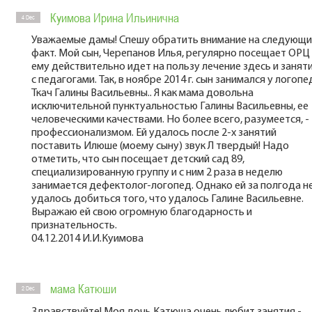
Куимова Ирина Ильинична
4 Dec
Уважаемые дамы! Спешу обратить внимание на следующ
факт. Мой сын, Черепанов Илья, регулярно посещает ОРЦ
ему действительно идет на пользу лечение здесь и занят
с педагогами. Так, в ноябре 2014 г. сын занимался у логопе
Ткач Галины Васильевны.. Я как мама довольна
исключительной пунктуальностью Галины Васильевны, ее
человеческими качествами. Но более всего, разумеется, -
профессионализмом. Ей удалось после 2-х занятий
поставить Илюше (моему сыну) звук Л твердый! Надо
отметить, что сын посещает детский сад 89,
специализированную группу и с ним 2 раза в неделю
занимается дефектолог-логопед. Однако ей за полгода н
удалось добиться того, что удалось Галине Васильевне.
Выражаю ей свою огромную благодарность и
признательность.
04.12.2014 И.И.Куимова
мама Катюши
2 Dec
Здравствуйте! Моя дочь Катюша очень любит занятия -