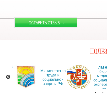
→
ОСТАВИТЬ ОТЗЫВ
ПОЛЕ
альный
Глав
Министерство
т для
бюр
труда и
ещения
меди
социальной
рмации
социал
защиты РФ
об
экспер
дениях
по
Иркут
обла