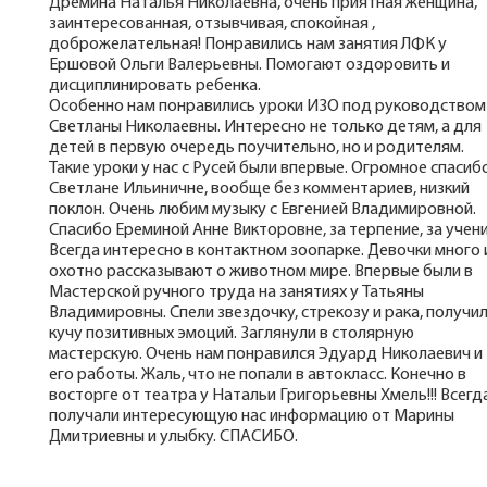
Дремина Наталья Николаевна, очень приятная женщина,
заинтересованная, отзывчивая, спокойная ,
доброжелательная! Понравились нам занятия ЛФК у
Ершовой Ольги Валерьевны. Помогают оздоровить и
дисциплинировать ребенка.
Особенно нам понравились уроки ИЗО под руководством
Светланы Николаевны. Интересно не только детям, а для
детей в первую очередь поучительно, но и родителям.
Такие уроки у нас с Русей были впервые. Огромное спасиб
Светлане Ильиничне, вообще без комментариев, низкий
поклон. Очень любим музыку с Евгенией Владимировной.
Спасибо Ереминой Анне Викторовне, за терпение, за учени
Всегда интересно в контактном зоопарке. Девочки много 
охотно рассказывают о животном мире. Впервые были в
Мастерской ручного труда на занятиях у Татьяны
Владимировны. Спели звездочку, стрекозу и рака, получи
кучу позитивных эмоций. Заглянули в столярную
мастерскую. Очень нам понравился Эдуард Николаевич и
его работы. Жаль, что не попали в автокласс. Конечно в
восторге от театра у Натальи Григорьевны Хмель!!! Всегд
получали интересующую нас информацию от Марины
Дмитриевны и улыбку. СПАСИБО.