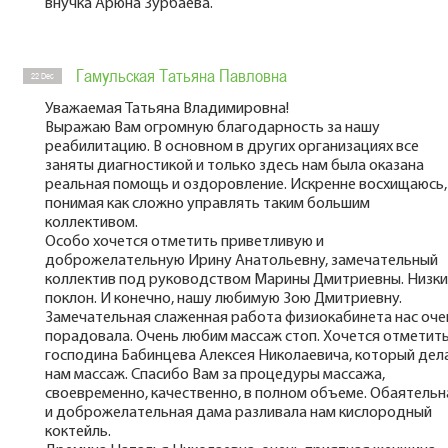
внучка Арюна Зурбаева.
Гамульская Татьяна Павловна
22 Dec
Уважаемая Татьяна Владимировна!
Выражаю Вам огромную благодарность за нашу
реабилитацию. В основном в других организациях все
заняты диагностикой и только здесь нам была оказана
реальная помощь и оздоровление. Искренне восхищаюсь,
понимая как сложно управлять таким большим
коллективом.
Особо хочется отметить приветливую и
доброжелательную Ирину Анатольевну, замечательный
коллектив под руководством Марины Дмитриевны. Низк
поклон. И конечно, нашу любимую Зою Дмитриевну.
Замечательная слаженная работа физиокабинета нас оче
порадовала. Очень любим массаж стоп. Хочется отметит
господина Бабинцева Алексея Николаевича, который дел
нам массаж. Спасибо Вам за процедуры массажа,
своевременно, качественно, в полном объеме. Обаятельн
и доброжелательная дама разливала нам кислородный
коктейль.