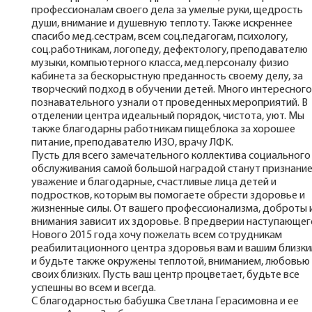
профессионалам своего дела за умелые руки, щедрость
души, внимание и душевную теплоту. Также искреннее
спасибо мед.сестрам, всем соц.педагогам, психологу,
соц.работникам, логопеду, дефектологу, преподавателю
музыки, компьютерного класса, мед.персоналу физио
кабинета за бескорыстную преданность своему делу, за
творческий подход в обучении детей. Много интересного
познавательного узнали от проведенных мероприятий. В
отделении центра идеальный порядок, чистота, уют. Мы
также благодарны работникам пищеблока за хорошее
питание, преподавателю ИЗО, врачу ЛФК.
Пусть для всего замечательного коллектива социального
обслуживания самой большой наградой станут признание
уважение и благодарные, счастливые лица детей и
подростков, которым вы помогаете обрести здоровье и
жизненные силы. От вашего профессионализма, доброты 
внимания зависит их здоровье. В предверии наступающег
Нового 2015 года хочу пожелать всем сотрудникам
реабилитационного центра здоровья вам и вашим близк
и будьте также окружены теплотой, вниманием, любовью
своих близких. Пусть ваш центр процветает, будьте все
успешны во всем и всегда.
С благодарностью бабушка Светлана Герасимовна и ее