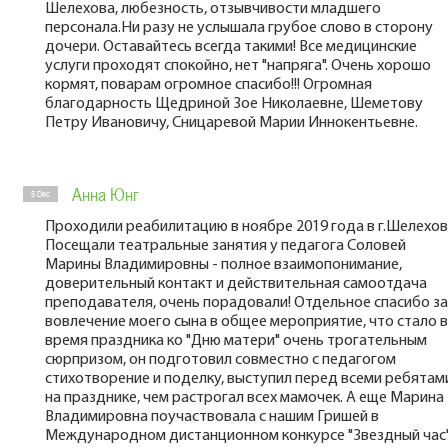
Шелехова, любезность, отзывчивости младшего
персонала.Ни разу не услышала грубое слово в сторону
дочери. Оставайтесь всегда такими! Все медицинские
услуги проходят спокойно, нет "напряга". Очень хорошо
кормят, поварам огромное спасибо!!! Огромная
благодарность Щедриной Зое Николаевне, Шеметову
Петру Ивановичу, Сницаревой Марии Иннокентьевне.
Анна Юнг
5 Dec
Проходили реабилитацию в ноябре 2019 года в г.Шелехов
Посещали театральные занятия у педагога Соловей
Марины Владимировны - полное взаимопонимание,
доверительный контакт и действительная самоотдача
преподавателя, очень порадовали! Отдельное спасибо за
вовлечение моего сына в общее мероприятие, что стало 
время праздника ко "Дню матери" очень трогательным
сюрпризом, он подготовил совместно с педагогом
стихотворение и поделку, выступил перед всеми ребятам
на празднике, чем растрогал всех мамочек. А еще Марина
Владимировна поучаствовала с нашим Гришей в
Международном дистанционном конкурсе "Звездный час"