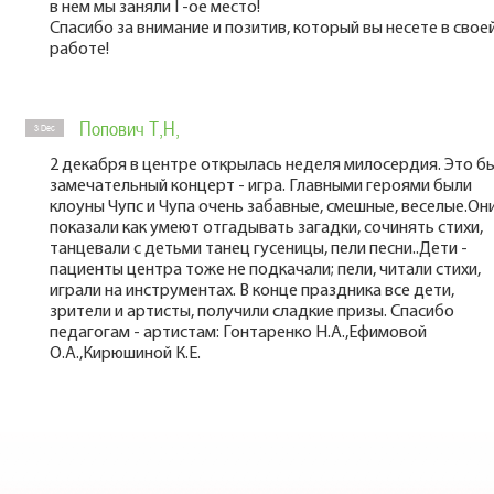
в нем мы заняли I -ое место!
Спасибо за внимание и позитив, который вы несете в свое
работе!
Попович Т,Н,
3 Dec
2 декабря в центре открылась неделя милосердия. Это б
замечательный концерт - игра. Главными героями были
клоуны Чупс и Чупа очень забавные, смешные, веселые.Он
показали как умеют отгадывать загадки, сочинять стихи,
танцевали с детьми танец гусеницы, пели песни..Дети -
пациенты центра тоже не подкачали; пели, читали стихи,
играли на инструментах. В конце праздника все дети,
зрители и артисты, получили сладкие призы. Спасибо
педагогам - артистам: Гонтаренко Н.А.,Ефимовой
О.А.,Кирюшиной К.Е.