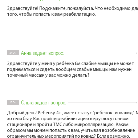
Здравствуйте! Подскажите, пожалуйста. Что необходимо дл
того, чтобы попасть к вам реабилитацию.
Анна задает вопрос:
27 Oct
Здравствуйте у меня у ребёнка 6м слабые мышцы не может
поднематься и сидеть вообщем слабые мышцы нам нужен
точечный массаж у вас можно делать?
Ольга задает вопрос:
13 Oct
Добрый день! Ребенку 4 г., имеет статус "ребенок -инвалид".
хотели бы у Вас пройти реабилитацию в круглосуточном
стационаре и пройти ТМС либо микропляризацию. Каким
образом мы можем попасть к вам, учитывая возобновление
ограничительных мероприятий по ковид? Если возможно,