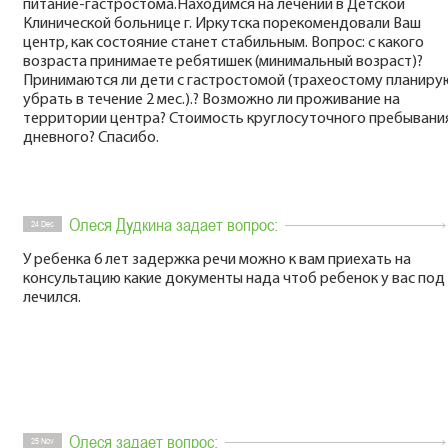
питание-гастростома.Находимся на лечении в Детской
Клинической больнице г. Иркутска порекомендовали Ваш
центр, как состояние станет стабильным. Вопрос: с какого
возраста принимаете ребятишек (минимальный возраст)?
Принимаются ли дети с гастростомой (трахеостому планиру
убрать в течение 2 мес.).? Возможно ли проживание на
территории центра? Стоимость круглосуточного пребывани
дневного? Спасибо.
Олеся Дудкина задает вопрос:
24 Dec
У ребенка 6 лет задержка речи можно к вам приехать на
консультацию какие документы нада чтоб ребенок у вас под
лечился.
Олеся задает вопрос:
25 Nov