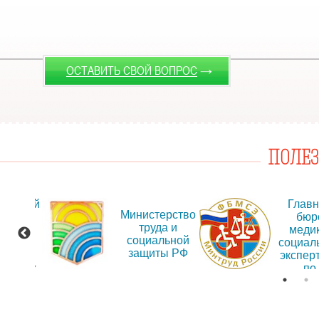
→
ОСТАВИТЬ СВОЙ ВОПРОС
ПОЛЕ
альный
Глав
Министерство
т для
бюр
труда и
ещения
меди
социальной
рмации
социал
защиты РФ
об
экспер
дениях
по
Иркут
обла