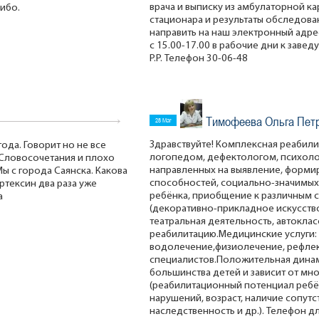
врача и выписку из амбулаторной ка
ибо.
стационара и результаты обследов
направить на наш электронный адре
с 15.00-17.00 в рабочие дни к зав
Р.Р. Телефон 30-06-48
Тимофеева Ольга Пет
28 Mar
Здравствуйте! Комплексная реабилит
года. Говорит но не все
логопедом, дефектологом, психоло
 Словосочетания и плохо
направленных на выявление, форми
ы с города Саянска. Какова
способностей, социально-значимых
ртексин два раза уже
ребёнка, приобщение к различным 
а
(декоративно-прикладное искусство
театральная деятельность, автокласс
реабилитацию.Медицинские услуги: 
водолечение,физиолечение, рефлек
специалистов.Положительная динам
большинства детей и зависит от мн
(реабилитационный потенциал ребё
нарушений, возраст, наличие сопут
наследственность и др.). Телефон д