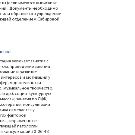
рты (если имеются выписки из
аний). Документы необходимо
с или обратиться в учреждение
едующей отделением Сабировой
ровна
ация включает занятия с
гом, проведение занятий
рование и развитие
 интересов и мотиваций у
сферам деятельности
, музыкальное творчество,
 и др.), социо-культурную
массаж, занятия по ЛФК,
сотерапия, консультации
ика отмечается у
огих факторов
нка , выраженность
ствующей патологии,
ля консультаций 30-06-48