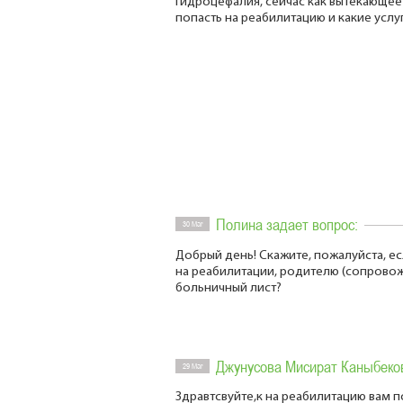
гидроцефалия, сейчас как вытекающее
попасть на реабилитацию и какие услу
Полина задает вопрос:
30 Mar
Добрый день! Скажите, пожалуйста, ес
на реабилитации, родителю (сопрово
больничный лист?
Джунусова Мисират Каныбеков
29 Mar
Здравтсвуйте,к на реабилитацию вам 