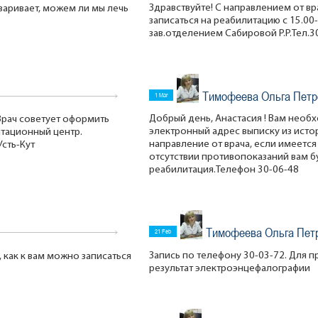
Здравствуйте! С направлением от в
оваривает, можем ли мы лечь
записаться на реабилитацию с 15.00-
зав.отделением Сабировой Р.Р.Тел.3
Тимофеева Ольга Петр
1 Mar
Добрый день, Анастасия ! Вам необ
 Врач советует оформить
электронный адрес выписку из истор
итационный центр.
направление от врача, если имеется
Усть-Кут
отсутствии противопоказаний вам 
реабилитация.Телефон 30-06-48
Тимофеева Ольга Пет
21 Feb
Запись по телефону 30-03-72. Для 
 как к вам можно записаться
результат электроэнцефалографии