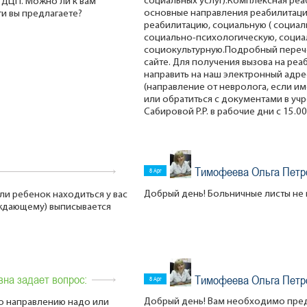
социальных услуг).Комплексная реа
 ДЦП. Можно ли к вам
основные направления реабилитаци
ги вы предлагаете?
реабилитацию, социальную ( социал
социально-психологическую, социа
социокультурную.Подробный перече
сайте. Для получения вызова на р
направить на наш электронный адр
(направление от невролога, если им
или обратиться с документами в уч
Сабировой Р.Р. в рабочие дни с 15.00
Тимофеева Ольга Петр
8 Apr
Добрый день! Больничные листы не
ли ребенок находиться у вас
ждающему) выписывается
на задает вопрос:
Тимофеева Ольга Петр
8 Apr
Добрый день! Вам необходимо пред
по направлению надо или