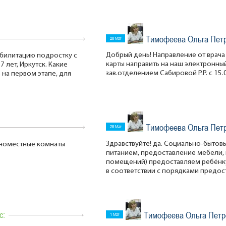
Тимофеева Ольга Пет
28 Mar
Добрый день! Направление от врача
абилитацию подростку с
карты направить на наш электронный
 лет, Иркутск. Какие
зав.отделением Сабировой Р.Р. с 15.
на первом этапе, для
Тимофеева Ольга Пет
28 Mar
Здравствуйте! да. Социально-бытовы
одноместные комнаты
питанием, предоставление мебели,
помещений) предоставляем ребёнк
в соответствии с порядками предос
с:
Тимофеева Ольга Петр
1 Mar