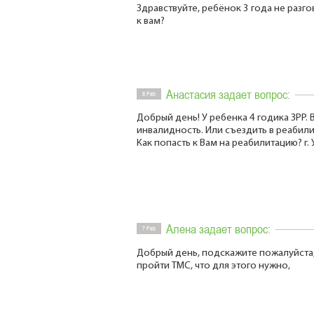
Здравствуйте, ребёнок 3 года не разг
к вам?
Анастасия задает вопрос:
8 Feb
Добрый день! У ребенка 4 годика ЗРР.
инвалидность. Или съездить в реабил
Как попасть к Вам на реабилитацию? г. 
Алена задает вопрос:
7 Feb
Добрый день, подскажите пожалуйста,
пройти ТМС, что для этого нужно,