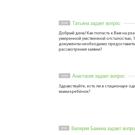
Татьяна задает вопрос:
15 Mar
Добрый день! Как попасть к Вам на ре
умеренной умственной отсталостью, 17
документы необходимо предоставить 
рассмотрения заявки?
Анастасия задает вопрос:
14 Mar
Здравствуйте, есть ли в стационаре 
мама+ребёнок?
Валерия Бажина задает вопро
9 Feb