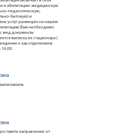
билитация включает в себя
и и абилитации: медицинскую
ьно-педагогическую,
льно-бытовую) и
нь услуг размещён на нашем
еабилитацию Вам необходимо
ес мед.документы
еется выписку из стационара )
реждение к зав.отделением
-16.00.
овна
 выписываем.
овна
оставить направление от