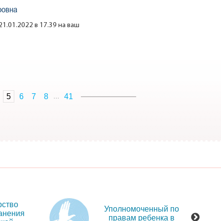
ровна
1.01.2022 в 17.39 на ваш
...
5
6
7
8
41
рство
Уполномоченный по
анения
правам ребенка в