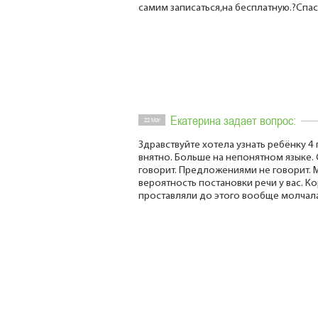
самим записаться,на бесплатную.?Спас
Екатерина задает вопрос:
22 Mar
Здравствуйте хотела узнать ребёнку 4 
внятно. Больше на непонятном языке.
говорит. Предложениями не говорит. М
вероятность постановки речи у вас. Ко
проставляли до этого вообще молчал