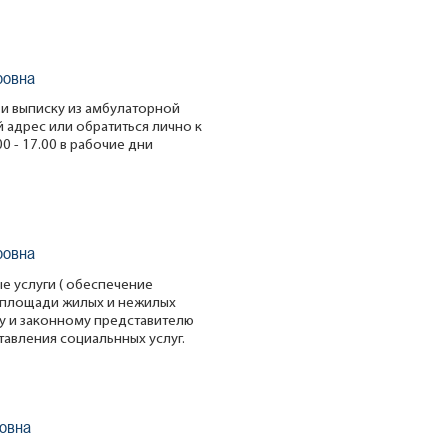
ровна
 и выписку из амбулаторной
 адрес или обратиться лично к
00 - 17.00 в рабочие дни
ровна
е услуги ( обеспечение
 площади жилых и нежилых
у и законному представителю
тавления социальнных услуг.
овна