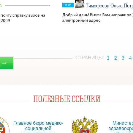
с:
Тимофеева Ольга Пет
31 Jan
Добрый день! Вызов Вам направили 2
 почту справку вызов на
электронный адрес
.2009
СТРАНИЦЫ:
1
2
3
4
→
С
ПОЛЕЗНЫЕ ССЫЛКИ
Главное бюро медико-
Министе
социальной
здравоохр