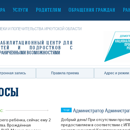
ура
Услуги
Родителям
Обращения граждан
Ра
ЕКИ И ПОПЕЧИТЕЛЬСТВА ИРКУТСКОЙ ОБЛАСТИ
ЕАБИЛИТАЦИОННЫЙ ЦЕНТР
ДЛЯ
ЕТЕЙ И ПОДРОСТКОВ С
РАНИЧЕННЫМИ ВОЗМОЖНОСТЯМИ
тронная запись
Правила приема
Адрес и режим
росы
с:
Администратор Администра
13 Apr
Добрый день! При отсутствии проти
его ребёнка, сейчас ему 2
предоставляем в соответствии с ИП
ства. Врождённая