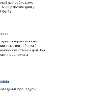
рача Вам необходимо
16.00 (рабочие дни) у
0-06-48
овна
ходимо направить на наш
ии развития ребёнка (
 выписка из стационара).При
будет предложена
ровна
проведения процедуры