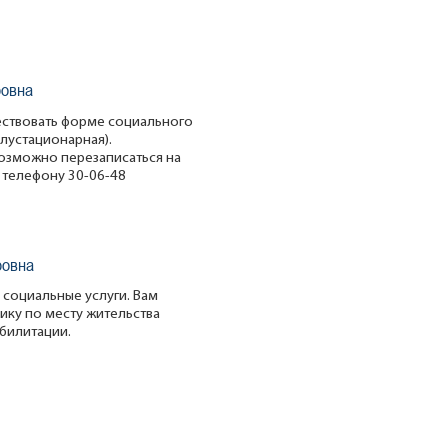
ровна
ствовать форме социального
лустационарная).
озможно перезаписаться на
 телефону 30-06-48
ровна
социальные услуги. Вам
ику по месту жительства
билитации.