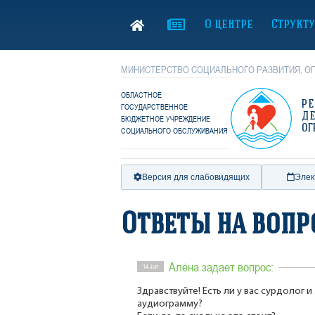
О центре
Структ
МИНИСТЕРСТВО СОЦИАЛЬНОГО РАЗВИТИЯ, ОП
ОБЛАСТНОЕ
Р
ГОСУДАРСТВЕННОЕ
Д
БЮДЖЕТНОЕ УЧРЕЖДЕНИЕ
ОГ
СОЦИАЛЬНОГО ОБСЛУЖИВАНИЯ
Версия для слабовидящих
Элек
Ответы на воп
Алёна задает вопрос:
14 Jun
Здравствуйте! Есть ли у вас сурдолог 
аудиограмму?