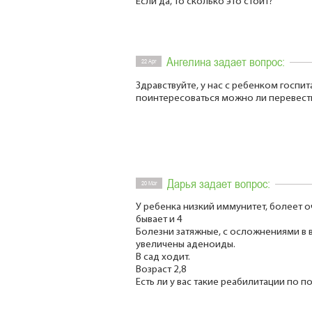
Если да, то сколько это стоит?
Ангелина задает вопрос:
22 Apr
Здравствуйте, у нас с ребенком госпит
поинтересоваться можно ли перевест
Дарья задает вопрос:
20 Mar
У ребенка низкий иммунитет, болеет оч
бывает и 4
Болезни затяжные, с осложнениями в 
увеличены аденоиды.
В сад ходит.
Возраст 2,8
Есть ли у вас такие реабилитации по