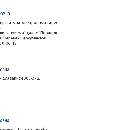
ровна
править на электронный адрес
а.
авила приёма", далее "Порядок
а "Перечень документов
30-06-48
овна
 для записи 300-372.
овна
имаем с 1 года, в службу