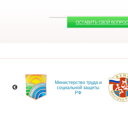
ОСТАВИТЬ СВОЙ ВОПРО
 сайт
Министерство труда и
ения
социальной защиты
и об
РФ
иях