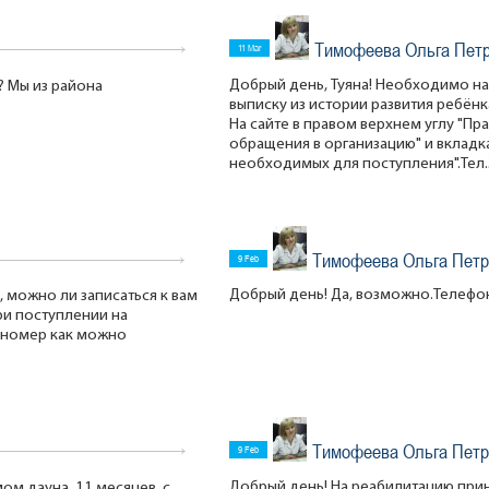
Тимофеева Ольга Пет
11 Mar
Добрый день, Туяна! Необходимо на
? Мы из района
выписку из истории развития ребёнк
На сайте в правом верхнем углу "Пр
обращения в организацию" и вкладк
необходимых для поступления".Тел.
Тимофеева Ольга Петр
9 Feb
Добрый день! Да, возможно.Телефон
 можно ли записаться к вам
при поступлении на
 номер как можно
Тимофеева Ольга Петр
9 Feb
Добрый день! На реабилитацию прин
ом дауна, 11 месяцев, с