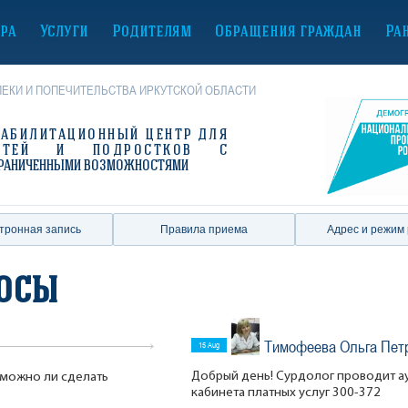
ура
Услуги
Родителям
Обращения граждан
Ра
ЕКИ И ПОПЕЧИТЕЛЬСТВА ИРКУТСКОЙ ОБЛАСТИ
ЕАБИЛИТАЦИОННЫЙ ЦЕНТР
ДЛЯ
ЕТЕЙ И ПОДРОСТКОВ С
РАНИЧЕННЫМИ ВОЗМОЖНОСТЯМИ
тронная запись
Правила приема
Адрес и режим
росы
Тимофеева Ольга Пет
15 Aug
Добрый день! Сурдолог проводит 
и можно ли сделать
кабинета платных услуг 300-372