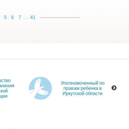
...
5
6
7
41
рство
Уполномоченный по
анения
правам ребенка в
ской
Иркутской области
ции