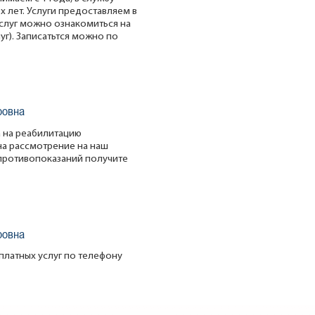
 лет. Услуги предоставляем в
услуг можно ознакомиться на
уг). Записатьтся можно по
ровна
а на реабилитацию
а рассмотрение на наш
 противопоказаний получите
ровна
платных услуг по телефону