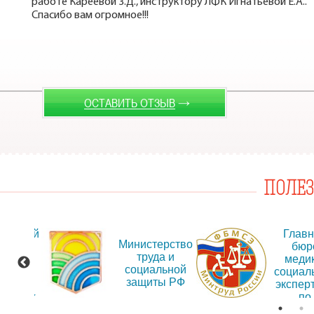
работе Кареевой З.Д., инструктору ЛФК Игнатьевой Е.А..
Спасибо вам огромное!!!
→
ОСТАВИТЬ ОТЗЫВ
ПОЛЕ
альный
Глав
Министерство
т для
бюр
труда и
ещения
меди
социальной
рмации
социал
защиты РФ
об
экспер
дениях
по
Иркут