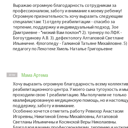
Выражаю огромную благодарность сотрудникам за
профессионализм, заботу и внимание к моему ребенку!
Огромную признательность хочу выразить следующим
специалистам: 1).отделу реабилитации - спасибо за
терпение, поддержку и индивидуальный подход. Зое
Дмитриевне - "низкий Вам поклон"! 2). тренеру по ЛФК -
Богоутдинову А.В. 3). дефектологу Алтаповой Светлане
Ильиничне. 4)логопеду - Галкиной Татьяне Михайловне. 5)
педагогу по Лекотеке Хмель Наталье Григорьевне
Мама Артема
20 Mar
Хочу выразить огромную благодарность всему коллекти
реабилитационного центра. У моего сына тугоухость и мы
проходили свою 1 реабилитацию. Мы получили не только
квалифицированную медицинскую помощь, но и настоящ
поддержку, заботу и внимание.
Особенно хочется отметить работу Ревизор Анастасии
Игоревны, Никитиной Елены Михайловны, Алтаповой
Светланы Ильиничны и Косянской Веры Николаевны.
Благодаря вашему профессионализму, терпению и чутко