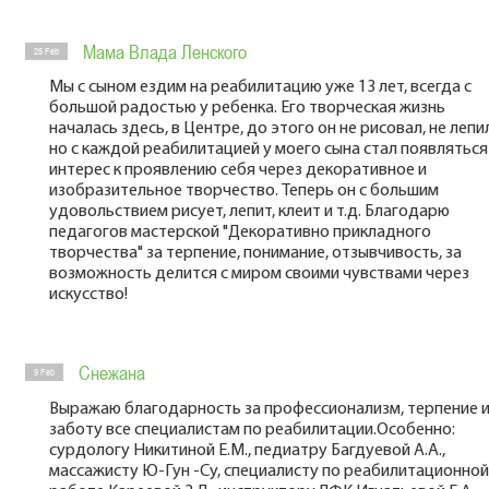
Мама Влада Ленского
25 Feb
Мы с сыном ездим на реабилитацию уже 13 лет, всегда с
большой радостью у ребенка. Его творческая жизнь
началась здесь, в Центре, до этого он не рисовал, не лепи
но с каждой реабилитацией у моего сына стал появляться
интерес к проявлению себя через декоративное и
изобразительное творчество. Теперь он с большим
удовольствием рисует, лепит, клеит и т.д. Благодарю
педагогов мастерской "Декоративно прикладного
творчества" за терпение, понимание, отзывчивость, за
возможность делится с миром своими чувствами через
искусство!
Снежана
9 Feb
Выражаю благодарность за профессионализм, терпение 
заботу все специалистам по реабилитации.Особенно:
сурдологу Никитиной Е.М., педиатру Багдуевой А.А.,
массажисту Ю-Гун -Су, специалисту по реабилитационной