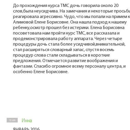
До прохождения курса ТМС дочь говорила около 20
слов,была неусидчива. На замечания и некоторые просьб
реагировала агрессивно. Чудо, что мы попали на примем к
Алимовой Елене Борисовне. Она нашла подход к нашему
ребенку,осмотр прошел без истерики. Елена Борисовна
посоветовала нам пройти курс ТМС, все рассказала и
продемонстрировала работу аппарата. Через четыре
процедуры дочь стала более усидчивой,внимательной,
стал расширяться словарный запас, спустя восемь
процедур слова стали складываться в короткие
предложения. Отмечается развитие воображения и
фантазии. Спасибо огромное всему персоналу центра, и
особенно Елене Борисовне.
Инна
12 Jan
ЯНВАРЬ 2016