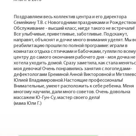
Поздравляем весь коллектив центра и его директора
Семейкину Т.В. с Новогодними праздниками и Рождеством
Обслуживание - высший класс, нигде такого не встречали!
Все улыбчивые, приветливые, заботливые. Подскажут,
направят, объяснят и дочке много внимания уделят. Мы в
реабилитацию прошли по полной программе: играли в
комнатах отдыха с птичками и бабочками, гуляли по всему
центру до самого окончания рабочего дня - моя дочка не
хотела уходить домой. Сразу заметила, как стала менять
моя девочка! Очень понравились занятия с логопедами-
дефектологами Ереминой Анной Викторовной и Метляев
Юлией Владимировной.Настоящие профессионалы!
Внимательные, умеют расположить к себе ребенка. Меня
многому научили, дали много советов. Очень довольна
массажем Ю-Гун-Су, мастер своего дела!
(мама Юли Г.)