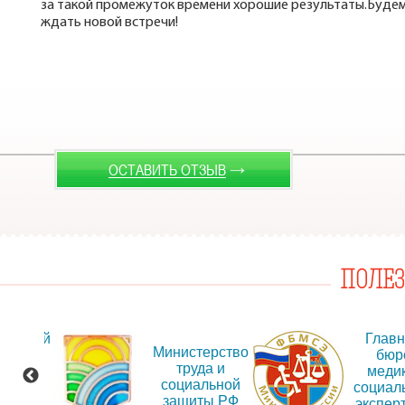
за такой промежуток времени хорошие результаты.Буде
ждать новой встречи!
→
ОСТАВИТЬ ОТЗЫВ
ПОЛЕ
альный
Глав
Министерство
т для
бюр
труда и
ещения
меди
социальной
рмации
социал
защиты РФ
об
экспер