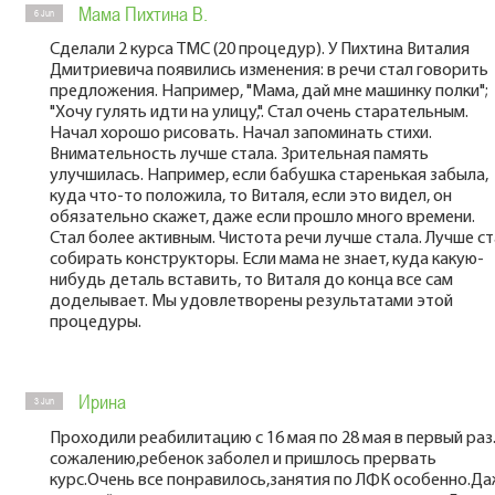
Мама Пихтина В.
6 Jun
Сделали 2 курса ТМС (20 процедур). У Пихтина Виталия
Дмитриевича появились изменения: в речи стал говорить
предложения. Например, "Мама, дай мне машинку полки";
"Хочу гулять идти на улицу,". Стал очень старательным.
Начал хорошо рисовать. Начал запоминать стихи.
Внимательность лучше стала. Зрительная память
улучшилась. Например, если бабушка старенькая забыла,
куда что-то положила, то Виталя, если это видел, он
обязательно скажет, даже если прошло много времени.
Стал более активным. Чистота речи лучше стала. Лучше с
собирать конструкторы. Если мама не знает, куда какую-
нибудь деталь вставить, то Виталя до конца все сам
доделывает. Мы удовлетворены результатами этой
процедуры.
Ирина
3 Jun
Проходили реабилитацию с 16 мая по 28 мая в первый раз
сожалению,ребенок заболел и пришлось прервать
курс.Очень все понравилось,занятия по ЛФК особенно.Д