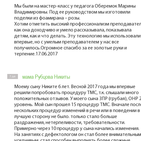
Мы были на мастер-класс у педагога Оберемок Марины
Владимировны. Под ее руководством мы изготовили
поделки из фоамирана – розы.
Хотим отметить высокий профессионализм преподавател
как она доходчиво и умело рассказывала, показывала
детям, как и что делать. Эту технологию мы использовали
впервые, но с умелым преподавателем у нас все
получилось.Огромное спасибо за ее золотые руки и
терпение.17.06.2017
мама Рубцова Никиты
7 Jun
Моему сыну Никите 6 лет. Весной 2017 года мы впервые
решили попробовать процедуру ТМС, т.к. слышали много
положительных отзывов. У моего сына ЗПР (грубая), ОНР 
уровень. Мой сын прошел 15 процедур ТМС. Вначале посл
нескольких процедур изменений в речи или в поведении в
лучшую сторону не было. только стало больше
раздражения, нетерпеливости, требовательности.
Примерно через 10 процедур у сына начались изменения.
На занятиях с дефектологом он стал более внимательным
усидчивым, стал способен выполнять более сложные