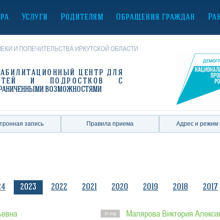
ура
Услуги
Родителям
Обращения граждан
Ра
ЕКИ И ПОПЕЧИТЕЛЬСТВА ИРКУТСКОЙ ОБЛАСТИ
ЕАБИЛИТАЦИОННЫЙ ЦЕНТР
ДЛЯ
ЕТЕЙ И ПОДРОСТКОВ С
РАНИЧЕННЫМИ ВОЗМОЖНОСТЯМИ
тронная запись
Правила приема
Адрес и режим
24
2023
2022
2021
2020
2019
2018
2017
ьевна
Малярова Виктория Алекса
31 Aug