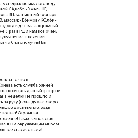
ть специалистам: логопеду
ой СА,ксбо - Хмель НГ,
ова ВП, контактный зоопарк -
В, массаж - Ефимову КС,лфк -
 подход к детям, за огромный
е 3 раз в РЦ и нам все очень
м улучшение в лечении.
ья и благополучия! Вы -
ть за то что в
Конева есть служба ранней
сть посещать данный центр не
раз в неделю! Не прошло и
ь за руку (пока, думаю скоро
ольшое достижение, ведь
е ползал! Огромная
колаевне! Также сынок стал
сованным окружающим миром
ольшое спасибо всем!