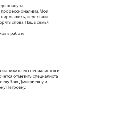
ерсоналу за
и профессионализм. Мои
птировались, перестали
орять слова. Наша семья
ов в работе.
ионализм всех специалистов и
очется отметить специалиста
ееву Зою Дмитриевну и
ну Петровну.