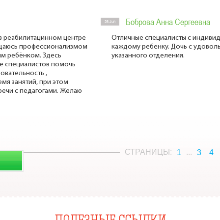
Боброва Анна Сергеевна
26 Jun
 в реабилитацинном центре
Отличные специалисты с индиви
хищаюсь профессионализмом
каждому ребенку. Дочь с удоволь
им ребёнком. Здесь
указанного отделения.
ие специалистов помочь
овательность ,
мя занятий, при этом
речи с педагогами. Желаю
СТРАНИЦЫ:
...
1
3
4