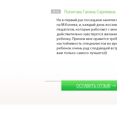
Политова Галина Сергеевна
26 Jun
Не в первый раз посещаем занятия
на М.Конева, и, каждый день вос
педагогов, которые работают с мо
действительно чувствуется желан
ребенку. Причем мне нравится треб
настойчивость специалистов во вре
ребёнок очень рад следующей вст
вам только самого лучшего)))
→
ОСТАВИТЬ ОТЗЫВ