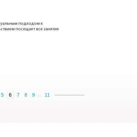
дуальным подходом к
ствием посещает все занятия
...
5
6
7
8
9
11