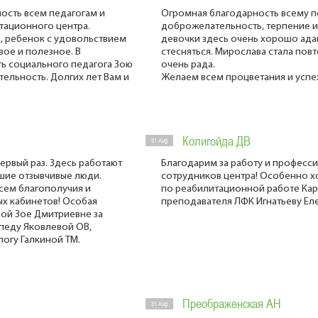
ость всем педагогам и
Огромная благодарность всему п
тационного центра.
доброжелательность, терпение 
 ребенок с удовольствием
девочки здесь очень хорошо ада
овое и полезное. В
стесняться. Мирослава стала повт
ь социального педагога Зою
очень рада.
ельность. Долгих лет Вам и
Желаем всем процветания и успех
Колигойда ДВ
31 Aug
ервый раз. Здесь работают
Благодарим за работу и професс
шие отзывчивые люди.
сотрудников центра! Особенно х
всем благополучия и
по реабилитационной работе Кар
ых кабинетов! Особая
преподавателя ЛФК Игнатьеву Еле
вой Зое Дмитриевне за
опеду Яковлевой ОВ,
огу Галкиной ТМ.
Преображенская АН
31 Aug