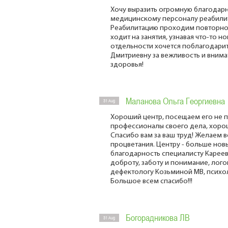
Хочу выразить огромную благодарн
медицинскому персоналу реабили
Реабилитацию проходим повторно,
ходит на занятия, узнавая что-то н
отдельности хочется поблагодарит
Дмитриевну за вежливость и внимат
здоровья!
Маланова Ольга Георгиевна
31 Aug
Хороший центр, посещаем его не п
профессионалы своего дела, хоро
Спасибо вам за ваш труд! Желаем 
процветания. Центру - больше нов
благодарность специалисту Карее
доброту, заботу и понимание, лог
дефектологу Козьминой МВ, психол
Большое всем спасибо!!!
Богорадникова ЛВ
31 Aug