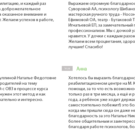
илитацию, и каждый раз
Выражаем огромную благодарнос
за доброжелательное
Суворовой АА, психологу Шибанов
а оказанное внимание и
мастерская ручного труда - Носон
т. Желаем успехов в работе,
Ефимовой ОА, театр - Бутаковой Т
Игнатьевой ЕП, за замечательный
профессионализм. Мы с дочкой уж
нравится. У дочки с каждым разо
Желаем всем процветания, здоров
лучшие! Спасибо!
Анна
14 Jul
иуллиной Наталье Федотовне
Хотелось бы выразить благодарнос
 родителей на тему
реабилитационном центре на М. 
 с ОВЗ в процессе курса
помощи, за то что есть возможно
 нужен этот метод и как
только раз в три месяца, а ещё и 
вательно и интересно.
года, а ребёнок уже ходит держас
самостоятельно побежит!) это б
когда мы пришли сюда он даже н
благодарность за это Наталье Ни
более общительным и заинтере
благодаря работе психологов, б