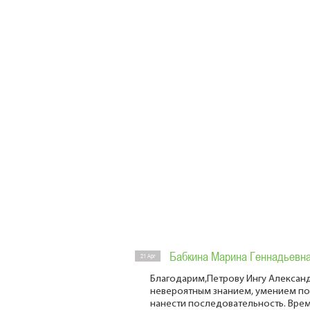
Бабкина Марина Геннадьевн
21 Apr
Благодарим,Петрову Ингу Александ
невероятным знанием, умением пок
нанести последовательность. Врем