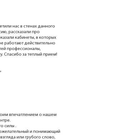
тили нас в стенах данного
ию, рассказали про
казали кабинеты, в которых
ре работают действительно
тей профессионалы,
. Спасибо за теплый прием!
»
воим впечатлением о нашем
нтре.
о силы .
рожелательный и понимающий
 взгляда или грубого слово,