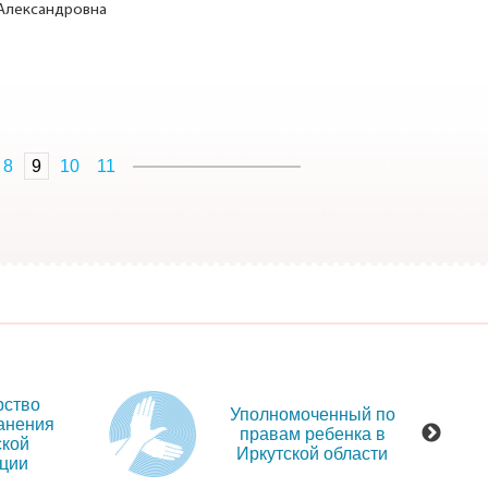
 Александровна
8
9
10
11
рство
Уполномоченный по
анения
правам ребенка в
ской
Иркутской области
ции