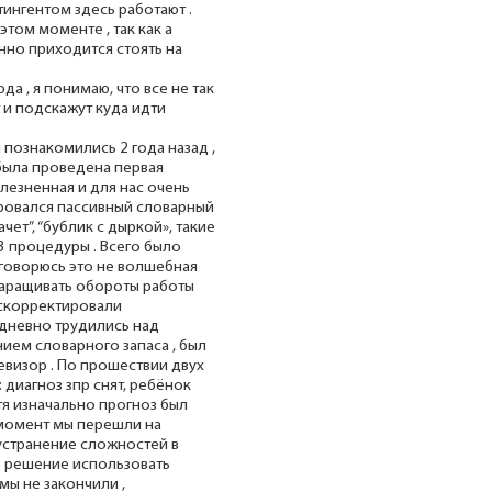
тингентом здесь работают .
том моменте , так как а
нно приходится стоять на
да , я понимаю, что все не так
 и подскажут куда идти
познакомились 2 года назад ,
т была проведена первая
лезненная и для нас очень
ировался пассивный словарный
ачет”, “бублик с дыркой», такие
3 процедуры . Всего было
оговорюсь это не волшебная
 наращивать обороты работы
 скорректировали
дневно трудились над
ем словарного запаса , был
евизор . По прошествии двух
: диагноз зпр снят, ребёнок
хотя изначально прогноз был
момент мы перешли на
устранение сложностей в
о решение использовать
мы не закончили ,