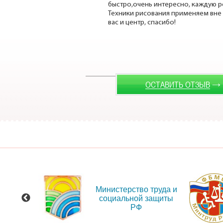
быстро,очень интересно, каждую р
Техники рисования применяем вне
вас и центр, спасибо!
→
ОСТАВИТЬ ОТЗЫВ
 сайт
Министерство труда и
ения
социальной защиты
и об
РФ
иях