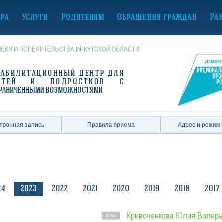
ура
Услуги
Родителям
Обращения граждан
Ра
ЕКИ И ПОПЕЧИТЕЛЬСТВА ИРКУТСКОЙ ОБЛАСТИ
ЕАБИЛИТАЦИОННЫЙ ЦЕНТР
ДЛЯ
ЕТЕЙ И ПОДРОСТКОВ С
РАНИЧЕННЫМИ ВОЗМОЖНОСТЯМИ
тронная запись
Правила приема
Адрес и режим
24
2023
2022
2021
2020
2019
2018
2017
Кривоченкова Юлия Валер
27 Apr