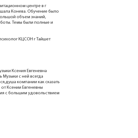
итационном центре в г
шала Конева. Обучение было
большой объем знаний,
боты. Темы были полные и
психолог КЦСОН г Тайшет
Музыки Ксения Евгеневна
 Музыки с ней всегда
ся,душа компании как сказать
 от Ксении Евгеневны
ятия с большим удовольствием