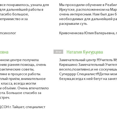
все понравилось, узнала для
Мы проходили обучение в Реабил
 для дальнейшей работы в
Иркутске, расположенном на Мар
пасибо большое,
очень интересным. Нам был дан 
теприимство и за
необходимых для дальнейшей ра
раскрывали суть.
-психолог
Кривоченкова Юлия Валерьевна, 
овна
Наталия Кунгурцева
25 Apr
нном центре получила
Замечательный центр !!!Учитель 
ению ранняя помощь, очень
Кирюшино Замечательный Учитель
рактические советы,
весело,позитивно,и не соскучишь
ике в процессе работы.
Суперррр Специалист!!!Детки мои
плый приём, внимательное
безума,всегда к ней бегут на зан
класса, всегда могли
м объёме. Очень впечатлило
ота. Большое спасибо за
стреч.
ОН г. Тайшет, специалист