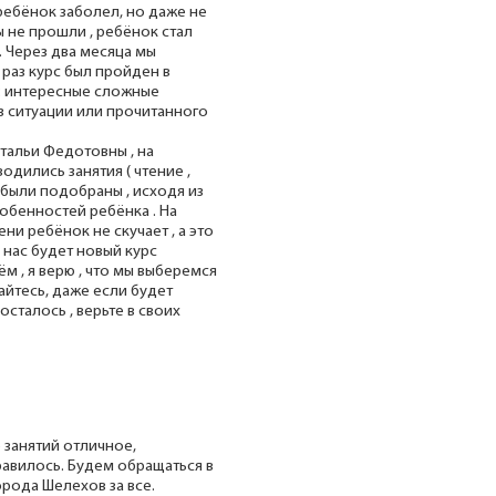
ребёнок заболел, но даже не
ы не прошли , ребёнок стал
 Через два месяца мы
 раз курс был пройден в
т: интересные сложные
з ситуации или прочитанного
альи Федотовны , на
одились занятия ( чтение ,
ия были подобраны , исходя из
обенностей ребёнка . На
и ребёнок не скучает , а это
 нас будет новый курс
м , я верю , что мы выберемся
айтесь, даже если будет
осталось , верьте в своих
 занятий отличное,
авилось. Будем обращаться в
рода Шелехов за все.