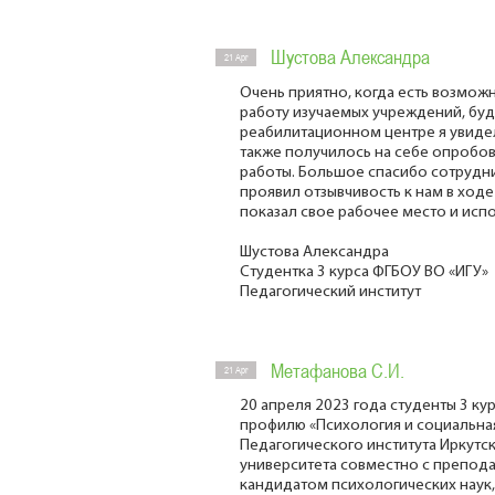
Шустова Александра
21 Apr
Очень приятно, когда есть возмож
работу изучаемых учреждений, буду
реабилитационном центре я увиде
также получилось на себе опробо
работы. Большое спасибо сотрудни
проявил отзывчивость к нам в ходе
показал свое рабочее место и исп
Шустова Александра
Студентка 3 курса ФГБОУ ВО «ИГУ»
Педагогический институт
Метафанова С.И.
21 Apr
20 апреля 2023 года студенты 3 ку
профилю «Психология и социальна
Педагогического института Иркутс
университета совместно с препода
кандидатом психологических наук