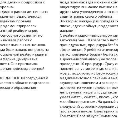
для детей и подростков с
люди понимают где и с каким кон
оровья».
Акцентирую внимание именно на э
ходило в рамках дисциплины
других мед учреждениях , постоя
циально-педагогическая
защите границ своего ребёнка .
Студентам провели
Во-вторых, каждый раз попадая сю
 продемонстрировали
плохо , здесь поймут , поддержат
инской реабилитации,
дальше .
сенсорного развития, но
С реабилитационным центром мы 
к вызвала работа с
запускали речь . В возрасте 5 ле
учения жизненных навыков.
процедура тмс , процедура безбо
ми были заданы вопросы, на
эффективная . У ребёнка активиз
социальной реабилитации и
запас, появились фразы « белка ск
и Марина Дмитриевна
выражения появились уже после 
веты. Она пригласила
проведено 10 процедур . Сразу 
ждения производственной
пилюля , запустив речь мы стали
мозга , подключили Логомассаж,
БЛАГОДАРНОСТИ сотрудникам
медикаментозное лечение и еже
чество в области подготовки
звукопроизношением и расширени
ческого образования.
исключён из жизни телефон и тел
лет результат нашего труда таков 
умеет читать , считать , писать , 
малоблагоприятным . На данный 
следующий уровень коррекции , 
постановки звуков . Было принят
Томатисс. Первый курс Томатисса 