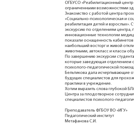
ОГБУСО «Реабилитационный центр 
ограниченными возможностями зд
Знакомство с работой центра про
«Социально-психологическая и со
реабилитация детей и взрослых». 
экскурсию по отделениям центра,
инновационные технологии медиц
показали оснащенность кабинетов 
наибольший восторг и живой откли
животными, автокласс и классы об
По завершению экскурсии студента
которые заведующая отделением 
психолого-педагогической помощ
Бельтикова дала исчерпывающие от
будущих специалистов для прохо
практики в учреждение.
Хотим выразить слова глубокой 
Центра за плодотворное сотрудни
специалистов психолого-педагоги
Преподаватель ФГБОУ ВО «ИГУ»
Педагогический институт
Метафанова С.И.