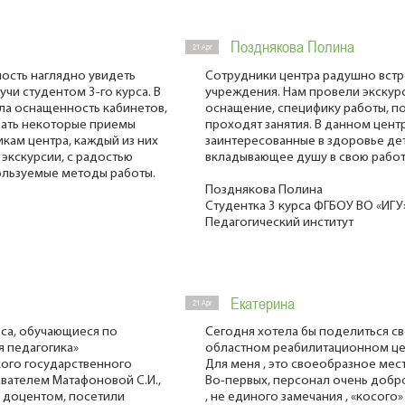
Позднякова Полина
21 Apr
ность наглядно увидеть
Сотрудники центра радушно встре
чи студентом 3-го курса. В
учреждения. Нам провели экскурс
ла оснащенность кабинетов,
оснащение, специфику работы, по
вать некоторые приемы
проходят занятия. В данном цент
кам центра, каждый из них
заинтересованные в здоровье де
 экскурсии, с радостью
вкладывающее душу в свою работу
ользуемые методы работы.
Позднякова Полина
Студентка 3 курса ФГБОУ ВО «ИГУ
Педагогический институт
Екатерина
21 Apr
рса, обучающиеся по
Сегодня хотела бы поделиться с
я педагогика»
областном реабилитационном це
кого государственного
Для меня , это своеобразное мест
вателем Матафоновой С.И.,
Во-первых, персонал очень доб
, доцентом, посетили
, не единого замечания , «косого»