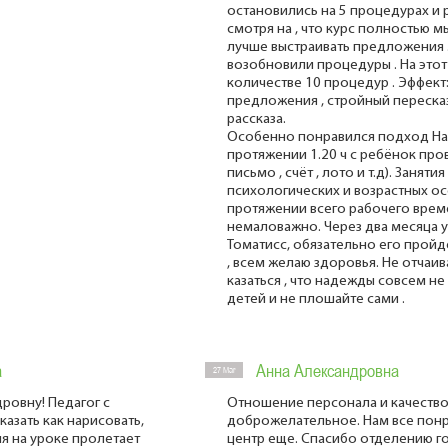
остановились на 5 процедурах и 
смотря на , что курс полностью м
лучше выстраивать предложения .
возобновили процедуры . На этот
количестве 10 процедур . Эффек
предложения , стройный переска
рассказа.
Особенно понравился подход Нат
протяжении 1.20 ч с ребёнок пров
письмо , счёт , лото и т.д). Занят
психологических и возрастных ос
протяжении всего рабочего времен
немаловажно. Через два месяца у
Томатисс, обязательно его пройдё
, всем желаю здоровья. Не отчаив
казаться , что надежды совсем не 
детей и не плошайте сами .
а
Анна Александровна
27 Mar
ровну! Педагог с
Отношение персонала и качество
азать как нарисовать,
доброжелательное. Нам все понр
я на уроке пролетает
центр еще. Спасибо отделению го