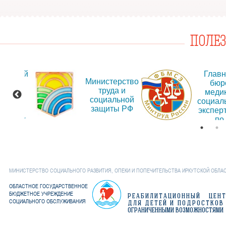
ПОЛЕ
альный
Глав
Министерство
т для
бюр
труда и
ещения
меди
социальной
рмации
социал
защиты РФ
об
экспер
дениях
по
Иркут
обла
МИНИСТЕРСТВО СОЦИАЛЬНОГО РАЗВИТИЯ, ОПЕКИ И ПОПЕЧИТЕЛЬСТВА ИРКУТСКОЙ ОБЛА
ОБЛАСТНОЕ ГОСУДАРСТВЕННОЕ
БЮДЖЕТНОЕ УЧРЕЖДЕНИЕ
РЕАБИЛИТАЦИОННЫЙ ЦЕН
СОЦИАЛЬНОГО ОБСЛУЖИВАНИЯ
ДЛЯ ДЕТЕЙ И ПОДРОСТКОВ
ОГРАНИЧЕННЫМИ ВОЗМОЖНОСТЯМИ