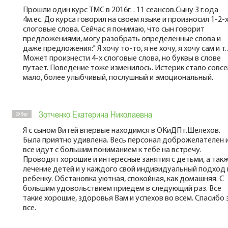
Прошли один курс ТМС в 2016г. . 11 сеансов.Сыну 3 г.ода
4м.ес. До курса говорил на своем языке и произносил 1-2-
слоговые слова. Сейчас я понимаю, что сын говорит
предложениями, могу разобрать определенные слова и
даже предложения:" Я хочу то-то, я не хочу, я хочу сам и т..
Может произнести 4-х слоговые слова, но буквы в слове
путает. Поведение тоже изменилось. Истерик стало совс
мало, более улыбчивый, послушный и эмоциональный.
Зотченко Екатерина Николаевна
29 Sep
Я с сыном Витей впервые находимся в ОКиДП г.Шелехов.
Была приятно удивлена. Весь персонал доброжелателен 
все идут с большим пониманием к тебе на встречу.
Проводят хорошие и интересные занятия с детьми, а так
лечение детей и у каждого свой индивидуальный подход 
ребенку. Обстановка уютная, спокойная, как домашняя. С
большим удовольствием приедем в следующий раз. Все
такие хорошие, здоровья Вам и успехов во всем. Спасибо 
все.